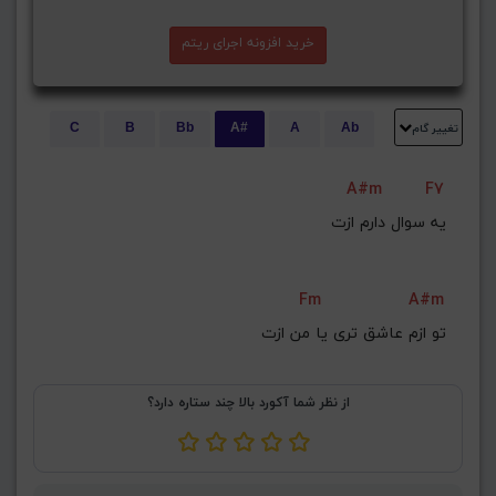
خرید افزونه اجرای ریتم
تغییر گام
C
B
Bb
A#
A
Ab
E
Eb
D#
D
Db
C#
A#m
F7
G#
G
Gb
F#
F
یه سوال دارم ازت
ذخیره گام
Fm
A#m
تو ازم عاشق تری یا من ازت
از نظر شما آکورد بالا چند ستاره دارد؟