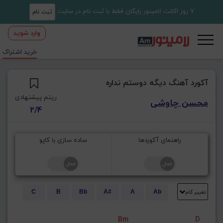
7 روز اکانت لامینور رایگان فقط با ثبت نام در سایت
ثبت نام
وارد شوید
خرید اشتراک
آکورد آهنگ دیگه دوستم نداره
ریتم پیشنهادی
محسن چاوشی
2/4
راهنمای آکوردها
ساده سازی با کاپو
تغییر گام
C
B
Bb
A#
A
Ab
E
Eb
D#
D
Db
C#
Bm
D