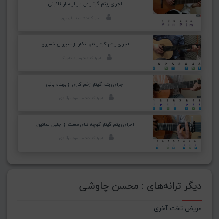
اجرای ریتم گیتار دل یار از سارا نائینی
اجرا کننده: مینا قربانپور
اجرای ریتم گیتار تنها نذار از سیروان خسروی
اجرا کننده: وحید تاجیک
اجرای ریتم گیتار زخم کاری از بهنام بانی
اجرا کننده: مسعود برآبادی
اجرای ریتم گیتار کوچه های مست از جلیل سائین
اجرا کننده: مسعود برآبادی
دیگر ترانه‌های : محسن چاوشی
مریض تخت آخری