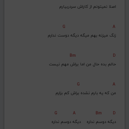
G#
G
Gb
F#
F
اصلا نمیتونم از کاراش سردربیارم
ذخیره گام
G
A
زنگ میزنه بهم میگه دیگه دوست ندارم
Bm
D
حالم بده حال من اما براش مهم نیست
G
A
من که یه بارم نشده براش کم بزارم
G
A
Bm
D
دیگه دوسم نداره    دیگه دوسم نداره