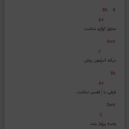
Bb
B
A7
عشق آو
ازو نداشت
Dm7
C
دیگه آس
مون براش
Bb
A7
فرقی با 
 قفس نداشت
Dm7
C
واسه پر
واز بلند