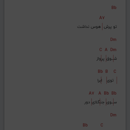
Bb
A7
تو پرش 
 هوس نداشت
Dm
C
A
Dm
ش
ــوق
 پر
واز
Bb
B
C
برا  
توی
   ا
A7
A
Bb
Bb
س
ــوی
 جن
گلای
 دور
Dm
Bb
C