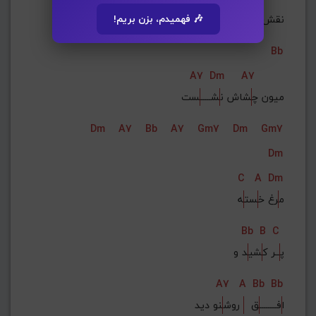
نقش آس
مون صبح
🎶 فهمیدم، بزن بریم!
Bb
A7
Dm
A7
میون چ
شاش ن
شـــــ
ست
Dm
A7
Bb
A7
Gm7
Dm
Gm7
Dm
C
A
Dm
م
رغ خ
ست
ه
Bb
B
C
پ
ــر ک
شی
د و
A7
A
Bb
Bb
ا
فــــــــ
ق  
 روش
نو دید