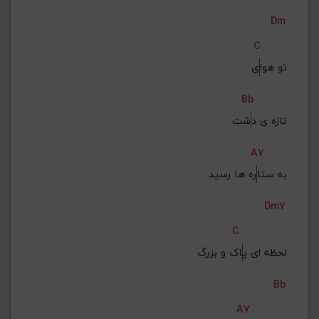
Dm
C
تو هوا
ی
Bb
تازه ی د
شت
A7
به ستا
ره ها رسید
Dm7
C
لحظه ای پ
اک و بزرگ
Bb
A7