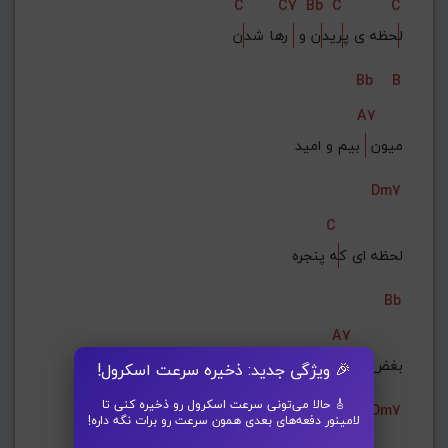
C
C7
Bb
C
C
ل
حظه ی پ
رید
ن و 
 رها شد
ن
Bb
B
A7
میون 
 بیم و امید
Dm7
C
لحظه ای ک
ه پنجره
Bb
A7
بغض دیو
ارو شکست
🎉 ویژگی جدید: ذخیره سرعت اسکرول!
🎸 حالا می‌تونی سرعت اسکرول رو ذخیره کنی تا
Dm7
لامینور دفعه‌های بعدی همون سرعت رو برات نگه داره!
C