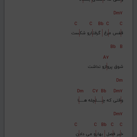
Dm7
C
C
Bb
C
C
ق
فس م
رغ 
 گرفت
ارو شک
ست
Bb
B
A7
شوق پرو
ازو نداشت
Dm
Dm
C7
Bb
Dm7
و
قتی که چ
ــــــل
چله هـــــ
ا
Dm7
C
C
Bb
C
C
خ
بر ف
صل 
 بهار
و می داد
ن