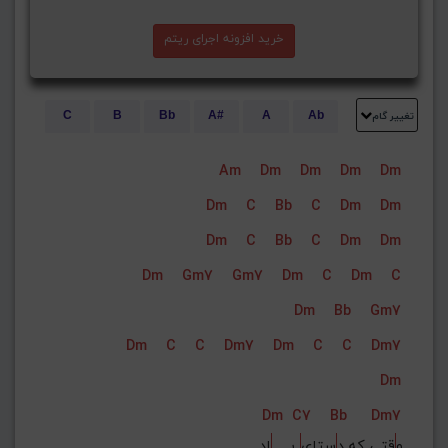
خرید افزونه اجرای ریتم
تغییر گام
C
B
Bb
A#
A
Ab
E
Eb
D#
D
Db
C#
Am
Dm
Dm
Dm
Dm
G#
G
Gb
F#
F
Dm
C
Bb
C
Dm
Dm
ذخیره گام
Dm
C
Bb
C
Dm
Dm
Dm
Gm7
Gm7
Dm
C
Dm
C
Dm
Bb
Gm7
Dm
C
C
Dm7
Dm
C
C
Dm7
Dm
Dm
C7
Bb
Dm7
و
قتی که د
ستای
 بــــــ
اد