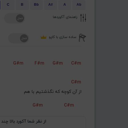
C
B
Bb
A#
A
Ab
راهنمای آکوردها
ساده سازی با کاپو
G#m
F#m
G#m
C#m
C#m
از آن کوچه که نگذشتیم با هم
G#m
C#m
از نظر شما آکورد بالا چند 