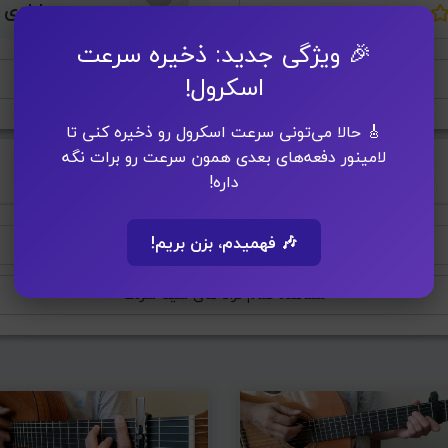
مسعود برابادی
🎉 ویژگی جدید: ذخیره سرعت
افزودن به پلی لیست
اسکرول!
🎸 حالا می‌تونی سرعت اسکرول رو ذخیره کنی تا
لامینور دفعه‌های بعدی همون سرعت رو برات نگه
داره!
🎶 فهمیدم، بزن بریم!
خانه
فرشته
مشاهده تمام ترانه‌های سینا سرلک