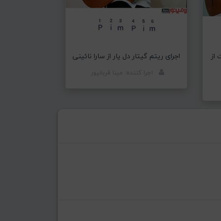
 از
اجرای ریتم گیتار دل یار از سارا نائینی
اجرا کننده: مینا قربانپور