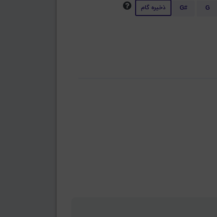
ذخیره گام
G#
G