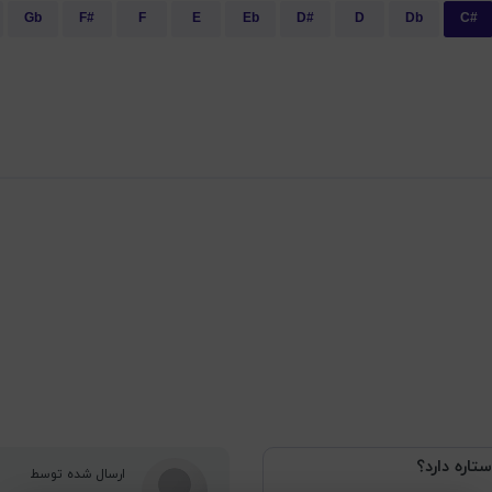
Gb
F#
F
E
Eb
D#
D
Db
C#
ستاره دارد؟
ارسال شده توسط