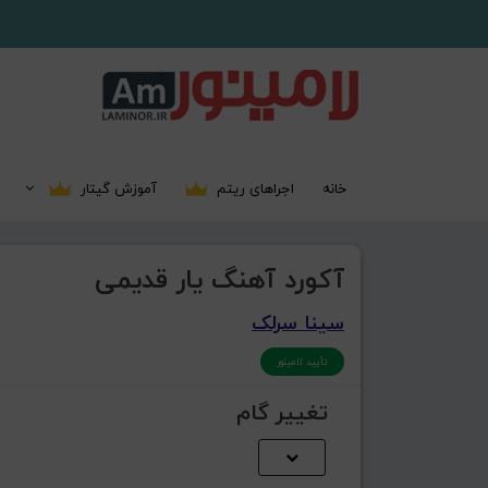
خانه
اجراهای ریتم
آموزش گیتار
آکورد آهنگ یار قدیمی
سینا سرلک
تأیید لامینور
تغییر گام