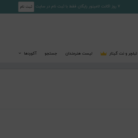
7 روز اکانت لامینور رایگان فقط با ثبت نام در سایت
ثبت نام
تبلچر و نت گیتار
لیست هنرمندان
جستجو
آکوردها