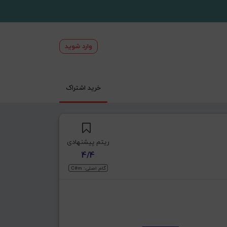
وارد شوید
خرید اشتراک
ریتم پیشنهادی
4/4
گام اصلی: C#m