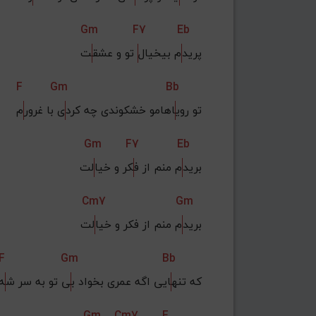
Gm
F7
Eb
پرید
م بیخیال
 تو و عشق
ت
F
Gm
Bb
تو روی
اهامو خشکوندی چه کرد
ی با غرور
م
Gm
F7
Eb
برید
م منم از ف
کر و خیا
لت
Cm7
Gm
برید
م منم از فکر و خیا
لت
F
Gm
Bb
که تنه
ایی اگه عمری بخواد ب
ی تو به سر ش
ه
Gm
Cm7
F