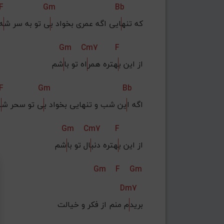
F
Gm
Bb
که تنه
ایی اگه عمری بخواد ب
ی تو به سر ش
ه
Gm
Cm7
F
از این ب
هتره همر
اه تو با
شم
F
Gm
Bb
اگه ا
ین شب و تنهایی بخواد ب
ی تو سحر ش
ه
Gm
Cm7
F
از این ب
هتره دنب
ال تو با
شم
Gm
F
Gm
Dm7
برید
م منم از فکر و خیالت