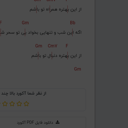
از این ب
هتره همر
اه تو با
شم
F
Gm
Bb
اگه ا
ین شب و تنهایی بخواد ب
ی تو سحر ش
ه
Gm
Cm7
F
از این ب
هتره دنب
ال تو با
شم
Gm
از نظر شما آکورد بالا چند 
دانلود فایل PDF آکورد