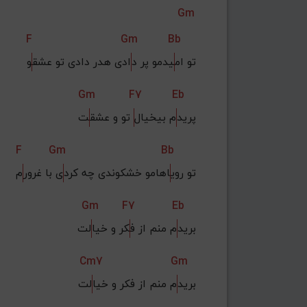
Gm
F
Gm
Bb
تو ام
یدمو پر د
ادی هدر دادی تو عشق
و
Gm
F7
Eb
پرید
م بیخیال
 تو و عشق
ت
F
Gm
Bb
تو روی
اهامو خشکوندی چه کرد
ی با غرور
م
Gm
F7
Eb
برید
م منم از ف
کر و خیا
لت
Cm7
Gm
برید
م منم از فکر و خیا
لت