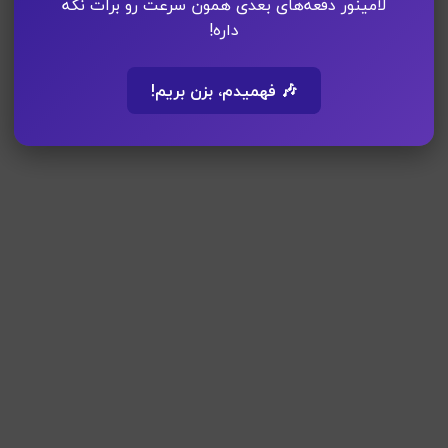
لامینور دفعه‌های بعدی همون سرعت رو برات نگه
داره!
🎶 فهمیدم، بزن بریم!