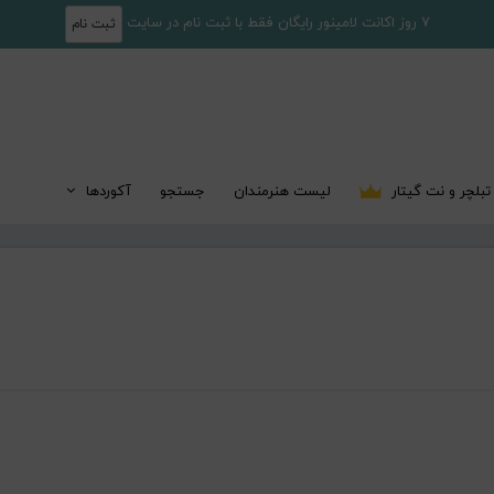
7 روز اکانت لامینور رایگان فقط با ثبت نام در سایت
ثبت نام
تبلچر و نت گیتار
لیست هنرمندان
جستجو
آکوردها