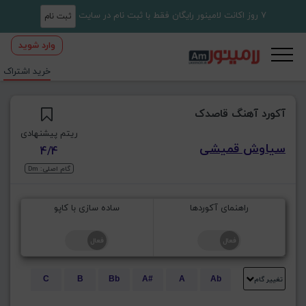
7 روز اکانت لامینور رایگان فقط با ثبت نام در سایت
ثبت نام
وارد شوید
خرید اشتراک
آکورد آهنگ قاصدک
ریتم پیشنهادی
سیاوش قمیشی
4/4
گام اصلی: Dm
راهنمای آکوردها
ساده سازی با کاپو
تغییر گام
C
B
Bb
A#
A
Ab
E
Eb
D#
D
Db
C#