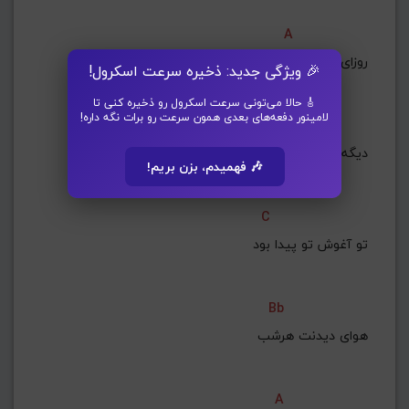
A
روزای تا ابد آبی
🎉 ویژگی جدید: ذخیره سرعت اسکرول!
🎸 حالا می‌تونی سرعت اسکرول رو ذخیره کنی تا
لامینور دفعه‌های بعدی همون سرعت رو برات نگه داره!
Dm
دیگه هرچی که گم میشد
🎶 فهمیدم، بزن بریم!
C
تو آغوش تو پیدا بود
Bb
هوای دیدنت هرشب
A