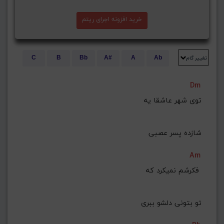
خرید افزونه اجرای ریتم
تغییر گام
C
B
Bb
A#
A
Ab
E
Eb
D#
D
Db
C#
Dm
G#
G
Gb
F#
F
توی شهر عاشقا یه
ذخیره گام
 شازده پسر عصبی
Am
فکرشم نمیکرد که 
تو بتونی دلشو ببری