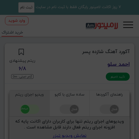
7 روز اکانت لامینور رایگان فقط با ثبت نام در سایت
ثبت نام
وارد شوید
خرید اشتراک
آکورد آهنگ شازده پسر
ریتم پیشنهادی
احمد سلو
6/8
گام اصلی: Dm
تأیید لامینور
راهنمای آکوردها
ساده سازی با کاپو
ویدیو اجرای ریتم
ویدیوهای اجرای ریتم تنها برای کاربران دارای اکانت پایه که
افزونه اجرای ریتم فعال دارند قابل مشاهده است .
نمایش ویدیو تیزر