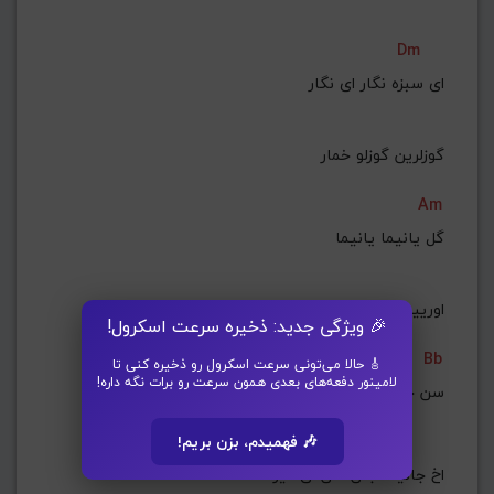
Dm
ای سبزه نگار ای نگار
گوزلرین گوزلو خمار
Am
گل یانیما یانیما
اوریین سوزلری وار
🎉 ویژگی جدید: ذخیره سرعت اسکرول!
Bb
🎸 حالا می‌تونی سرعت اسکرول رو ذخیره کنی تا
لامینور دفعه‌های بعدی همون سرعت رو برات نگه داره!
سن جانیماجانیما
Am
🎶 فهمیدم، بزن بریم!
اخ جانیما جان دنن ای قیز