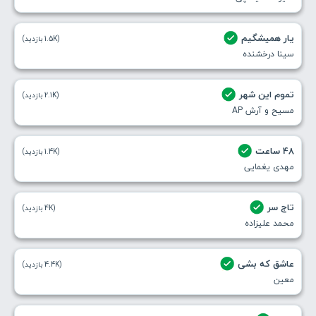
یار همیشگیم
(1.5K بازدید)
سینا درخشنده
تموم این شهر
(2.1K بازدید)
مسیح و آرش AP
48 ساعت
(1.4K بازدید)
مهدی یغمایی
تاج سر
(4K بازدید)
محمد علیزاده
عاشق که بشی
(4.4K بازدید)
معین