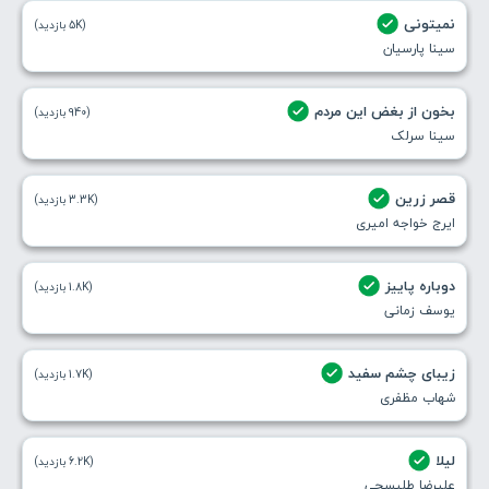
نمیتونی
(5K بازدید)
سینا پارسیان
بخون از بغض این مردم
(940 بازدید)
سینا سرلک
قصر زرین
(3.3K بازدید)
ایرج خواجه امیری
دوباره پاییز
(1.8K بازدید)
یوسف زمانی
زیبای چشم سفید
(1.7K بازدید)
شهاب مظفری
لیلا
(6.2K بازدید)
علیرضا طلیسچی