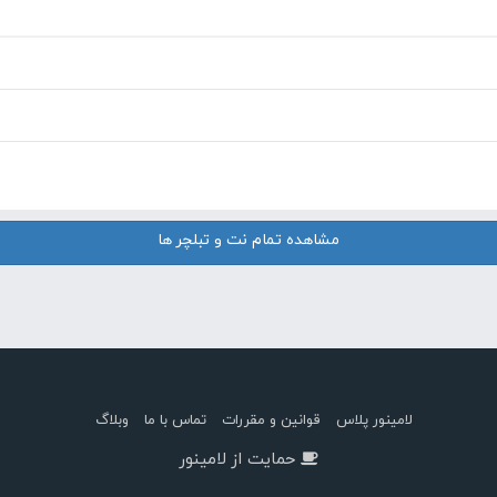
مشاهده تمام نت و تبلچر ها
لامینور پلاس
قوانین و مقررات
تماس با ما
وبلاگ
حمایت از لامینور