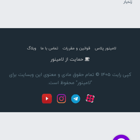
زندیار
لامینور پلاس
قوانین و مقررات
تماس با ما
وبلاگ
حمایت از لامینور
کپی رایت 1405 © تمام حقوق مادی و معنوی این وبسایت برای
"لامینور" محفوظ است.