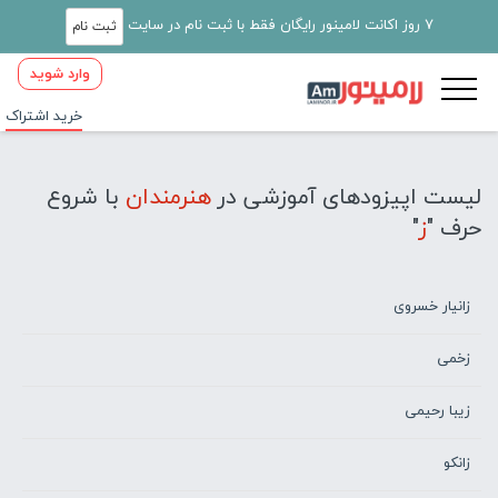
7 روز اکانت لامینور رایگان فقط با ثبت نام در سایت
ثبت نام
وارد شوید
خرید اشتراک
لیست اپیزودهای آموزشی در
هنرمندان
با شروع
حرف "
ز
"
زانیار خسروی
زخمی
زیبا رحیمی
زانکو