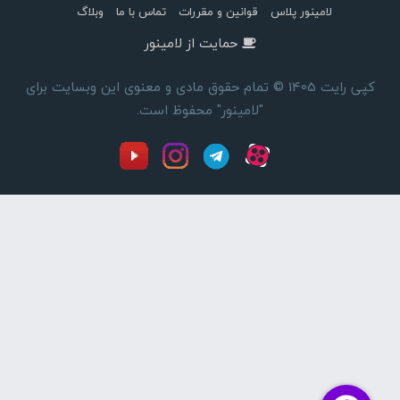
لامینور پلاس
قوانین و مقررات
تماس با ما
وبلاگ
حمایت از لامینور
کپی رایت 1405 © تمام حقوق مادی و معنوی این وبسایت برای
"لامینور" محفوظ است.