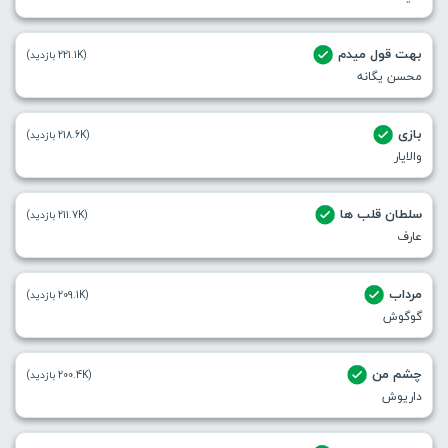
بهت قول میدم
(221.1K بازدید)
محسن یگانه
بازی
(218.6K بازدید)
والایار
سلطان قلب ها
(211.7K بازدید)
عارف
مرداب
(209.1K بازدید)
گوگوش
چشم من
(200.4K بازدید)
داریوش