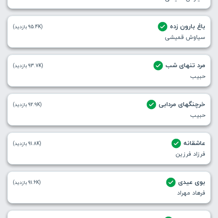
باغ بارون زده
(95.4K بازدید)
سیاوش قمیشی
مرد تنهای شب
(93.7K بازدید)
حبیب
خرچنگهای مردابی
(92.9K بازدید)
حبیب
عاشقانه
(91.8K بازدید)
فرزاد فرزین
بوی عیدی
(91.6K بازدید)
فرهاد مهراد