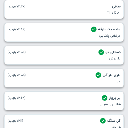
ساقی
(74.4K بازدید)
The Don
جاده یک طرفه
(73.9K بازدید)
مرتضی پاشایی
دستای تو
(73.8K بازدید)
داریوش
نازی ناز کن
(73.8K بازدید)
ابی
پر پرواز
(73.6K بازدید)
شادمهر عقیلی
گل سنگ
(73K بازدید)
هایده