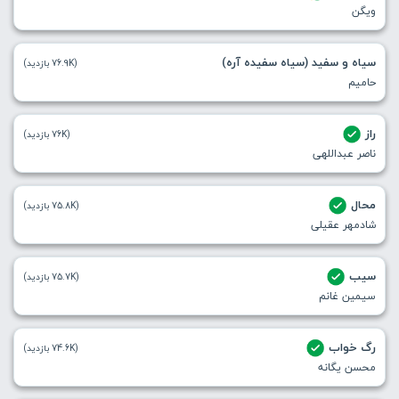
ویگن
سیاه و سفید (سیاه سفیده آره)
(76.9K بازدید)
حامیم
راز
(76K بازدید)
ناصر عبداللهی
محال
(75.8K بازدید)
شادمهر عقیلی
سیب
(75.7K بازدید)
سیمین غانم
رگ خواب
(74.6K بازدید)
محسن یگانه