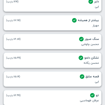
دلبر
(121K بازدید)
ابی
بیشتر از همیشه
(117.9K بازدید)
مهیار
سنگ صبور
(116.8K بازدید)
محسن چاوشی
نشکن دلمو
(115.4K بازدید)
محسن یگانه
قصه عشق
(115.1K بازدید)
ابی
تو
(112.4K بازدید)
عرفان طهماسبی