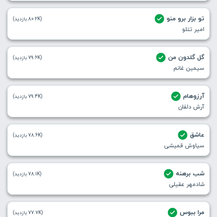
تو بزار برو منو
(80.2K بازدید)
امیر تتلو
گل گلدون من
(79.6K بازدید)
سیمین غانم
آرزوهام
(79.4K بازدید)
آرش دلفان
عاشق
(78.6K بازدید)
سیاوش قمیشی
شب برهنه
(78.1K بازدید)
شادمهر عقیلی
مرا ببوس
(77.7K بازدید)