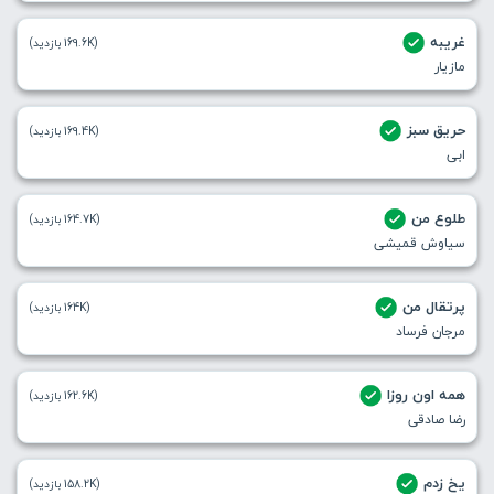
غریبه
(169.6K بازدید)
مازیار
حریق سبز
(169.4K بازدید)
ابی
طلوع من
(164.7K بازدید)
سیاوش قمیشی
پرتقال من
(164K بازدید)
مرجان فرساد
همه اون روزا
(162.6K بازدید)
رضا صادقی
یخ زدم
(158.2K بازدید)