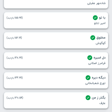
شادمهر عقیلی
با تو
(155.9K بازدید)
امیر تتلو
مخلوق
(152.1K بازدید)
گوگوش
دل اسیره
(148.2K بازدید)
فرامرز اصلانی
دیگه دیره
(144.2K بازدید)
تورج شعبانخانی
بگذر ز من
(138.5K بازدید)
عارف