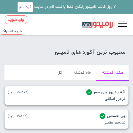
7 روز اکانت لامینور رایگان فقط با ثبت نام در سایت
ثبت نام
وارد شوید
خرید اشتراک
محبوب ترین آکورد های لامینور
هفته گذشته
ماه گذشته
کل
اگه یه روز بری سفر
(583.7K بازدید)
فرامرز اصلانی
بی احساس
(486.9K بازدید)
شادمهر عقیلی