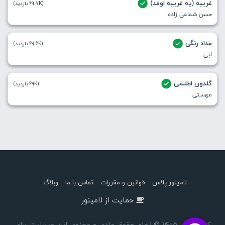
غریبه (یه غریبه اومد)
(69.7K بازدید)
حسن شماعی زاده
مداد رنگی
(69.6K بازدید)
ابی
گلدون اطلسی
(69K بازدید)
مهستی
لامینور پلاس
قوانین و مقررات
تماس با ما
وبلاگ
حمایت از لامینور
کپی رایت 1405 © تمام حقوق مادی و معنوی این وبسایت برای