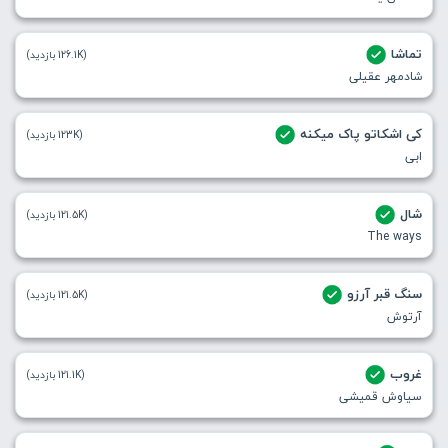
تماشا
(126.1K بازدید)
شادمهر عقیلی
کی اشکاتو پاک میکنه
(123K بازدید)
ابی
شال
(121.5K بازدید)
The ways
سنگ قبر آرزو
(121.5K بازدید)
آرتوش
غروب
(121.1K بازدید)
سیاوش قمیشی