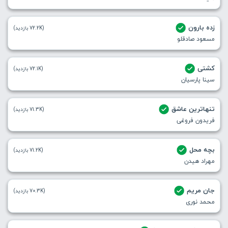
زده بارون
(72.2K بازدید)
مسعود صادقلو
کشتی
(72.1K بازدید)
سینا پارسیان
تنهاترین عاشق
(71.3K بازدید)
فریدون فروغی
بچه محل
(71.2K بازدید)
مهراد هیدن
جان مریم
(70.3K بازدید)
محمد نوری