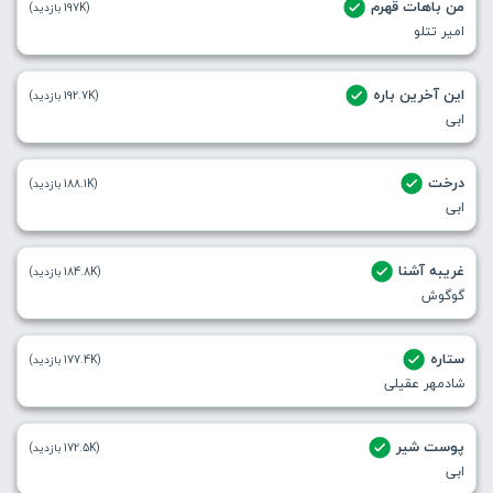
من باهات قهرم
(197K بازدید)
امیر تتلو
این آخرین باره
(192.7K بازدید)
ابی
درخت
(188.1K بازدید)
ابی
غریبه آشنا
(184.8K بازدید)
گوگوش
ستاره
(177.4K بازدید)
شادمهر عقیلی
پوست شیر
(172.5K بازدید)
ابی