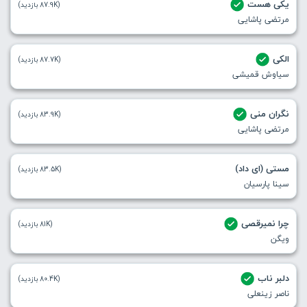
یکی هست
(87.9K بازدید)
مرتضی پاشایی
الکی
(87.7K بازدید)
سیاوش قمیشی
نگران منی
(83.9K بازدید)
مرتضی پاشایی
مستی (ای داد)
(83.5K بازدید)
سینا پارسیان
چرا نمیرقصی
(81K بازدید)
ویگن
دلبر ناب
(80.4K بازدید)
ناصر زینعلی