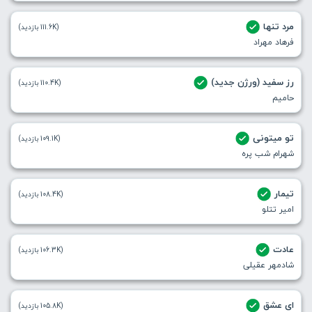
مرد تنها
(111.6K بازدید)
فرهاد مهراد
رز سفید (ورژن جدید)
(110.4K بازدید)
حامیم
تو میتونی
(109.1K بازدید)
شهرام شب پره
تیمار
(108.4K بازدید)
امیر تتلو
عادت
(106.3K بازدید)
شادمهر عقیلی
ای عشق
(105.8K بازدید)