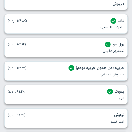
داریوش
قاف
(104.8K بازدید)
علیرضا طلیسچی
روز سرد
(104.1K بازدید)
شادمهر عقیلی
جزیره (من همون جزیره بودم)
(102.4K بازدید)
سیاوش قمیشی
پیچک
(99.4K بازدید)
ابی
نوازش
(98.6K بازدید)
امیر تتلو