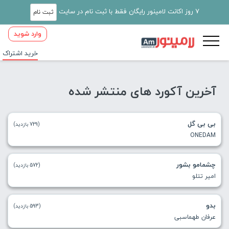
7 روز اکانت لامینور رایگان فقط با ثبت نام در سایت
ثبت نام
وارد شوید
خرید اشتراک
آخرین آکورد های منتشر شده
بی بی گل
(729 بازدید)
ONEDAM
چشمامو بشور
(572 بازدید)
امیر تتلو
بدو
(593 بازدید)
عرفان طهماسبی