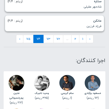
ستاره
(ریتم : 4/4)
شادمهر عقیلی
مانکن
(ریتم : 4/4)
فرزاد فرزین
›
75
74
73
72
...
2
1
‹
اجرا کنندگان:
مسعود برآبادی
سام کریمی
وحید تاجیک
متین
(72 ریتم)
(1 ریتم)
(365 ریتم)
پورخسروانی
(212 ریتم)