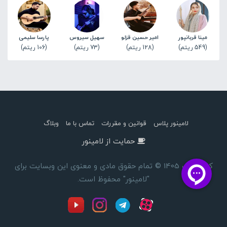
مینا قربانپور
امیر حسین قزلو
سهیل سیروس
پارسا سلیمی
(549 ریتم)
(128 ریتم)
(73 ریتم)
(106 ریتم)
لامینور پلاس
قوانین و مقررات
تماس با ما
وبلاگ
حمایت از لامینور
کپی رایت 1405 © تمام حقوق مادی و معنوی این وبسایت برای
"لامینور" محفوظ است.