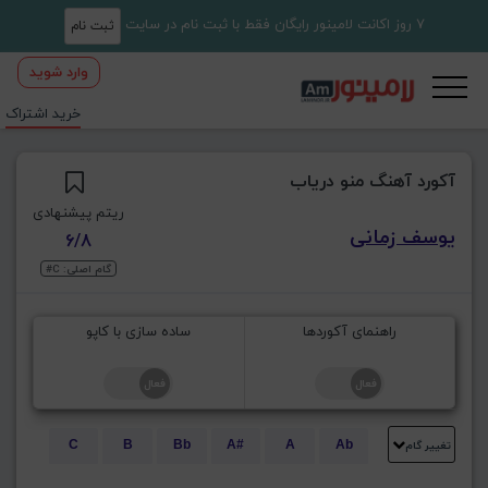
7 روز اکانت لامینور رایگان فقط با ثبت نام در سایت
ثبت نام
وارد شوید
خرید اشتراک
آکورد آهنگ منو دریاب
ریتم پیشنهادی
یوسف زمانی
6/8
گام اصلی: C#
راهنمای آکوردها
ساده سازی با کاپو
تغییر گام
C
B
Bb
A#
A
Ab
E
Eb
D#
D
Db
C#