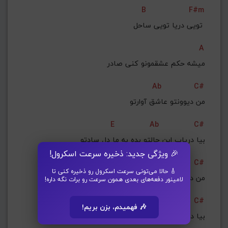
B
F#m
تویی دریا تویی ساحل 
A
میشه حکم عشقمونو کنی صادر
Ab
C#
من دیوونتو عاشق آوارتو
E
Ab
C#
 بیا دریاب این حالتو بده به ما دل سادتو
🎉 ویژگی جدید: ذخیره سرعت اسکرول!
Ab
C#
🎸 حالا می‌تونی سرعت اسکرول رو ذخیره کنی تا
من دیوونتو عاشق آوارتو
لامینور دفعه‌های بعدی همون سرعت رو برات نگه داره!
E
Ab
C#
🎶 فهمیدم، بزن بریم!
 بیا دریاب این حالتو بده به ما دل سادتو