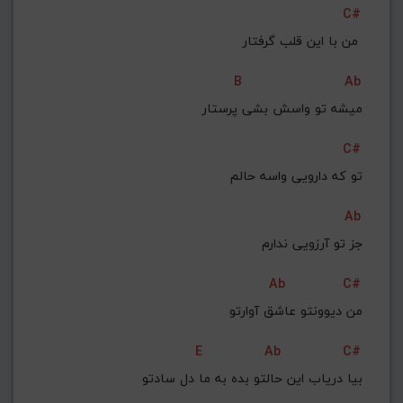
C#
G#
G
Gb
F#
F
من با این قلب گرفتار 
ذخیره گام
B
Ab
میشه تو واسش بشی پرستار
C#
تو که دارویی واسه حالم
Ab
 جز تو آرزویی ندارم
Ab
C#
من دیوونتو عاشق آوارتو
E
Ab
C#
 بیا دریاب این حالتو بده به ما دل سادتو