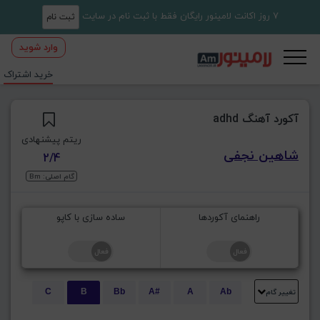
7 روز اکانت لامینور رایگان فقط با ثبت نام در سایت
ثبت نام
وارد شوید
خرید اشتراک
آکورد آهنگ adhd
ریتم پیشنهادی
شاهین نجفی
2/4
گام اصلی: Bm
راهنمای آکوردها
ساده سازی با کاپو
تغییر گام
C
B
Bb
A#
A
Ab
E
Eb
D#
D
Db
C#