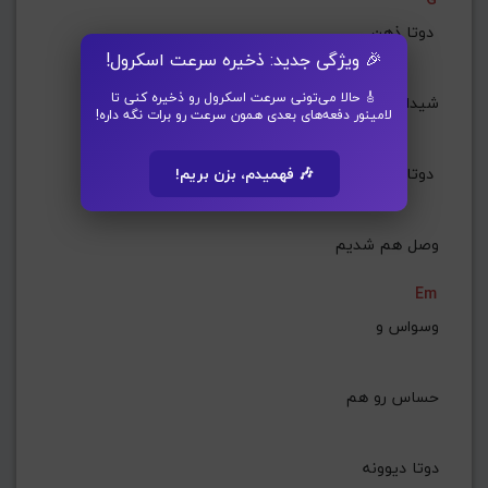
دوتا ذهن 
🎉 ویژگی جدید: ذخیره سرعت اسکرول!
🎸 حالا می‌تونی سرعت اسکرول رو ذخیره کنی تا
شیدای وحشی
لامینور دفعه‌های بعدی همون سرعت رو برات نگه داره!
دوتا بریده که 
🎶 فهمیدم، بزن بریم!
وصل هم شدیم
Em
وسواس و
 حساس رو هم
دوتا دیوونه