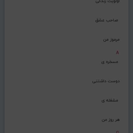
اولویت زندگی
صاحب عشق 
مرموز من
A
مسخره ی 
دوست داشتنی
مشغله ی 
هر روز من
G