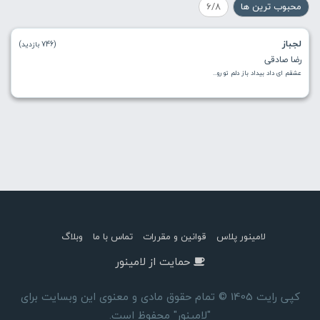
محبوب ترین ها
6/8
لجباز
(746 بازدید)
رضا صادقی
عشقم ای داد بیداد باز دلم تو رو...
لامینور پلاس
قوانین و مقررات
تماس با ما
وبلاگ
حمایت از لامینور
کپی رایت 1405 © تمام حقوق مادی و معنوی این وبسایت برای
"لامینور" محفوظ است.