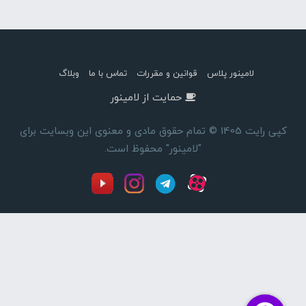
لامینور پلاس
قوانین و مقررات
تماس با ما
وبلاگ
حمایت از لامینور
کپی رایت 1405 © تمام حقوق مادی و معنوی این وبسایت برای
"لامینور" محفوظ است.