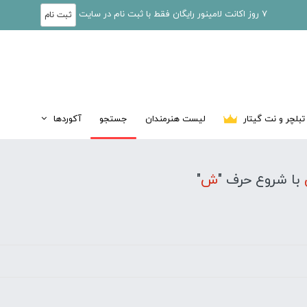
7 روز اکانت لامینور رایگان فقط با ثبت نام در سایت
ثبت نام
تبلچر و نت گیتار
لیست هنرمندان
جستجو
آکوردها
با شروع حرف "
ش
"