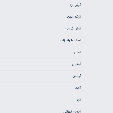
آرش لرد
آرشا رادین
آرش فرزین
آصف بایرام زاده
آمین
آرشین
آیسان
آفت
آراز
آیدین تهرانی