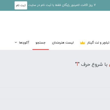
7 روز اکانت لامینور رایگان فقط با ثبت نام در سایت
ثبت نام
تبلچر و نت گیتار
لیست هنرمندان
جستجو
آکوردها
با شروع حرف "
آ
"