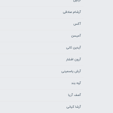
آرتین
آرشام صادقی
آکس
آمیسن
آیدین ثانی
آرون افشار
آرش یاسمینی
آوه بند
آصف آریا
آرشا کیانی