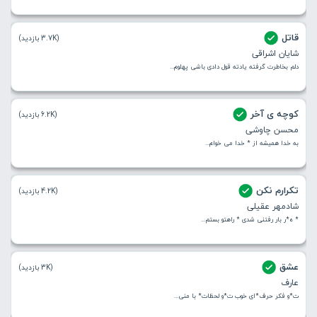
قاتل
(3.7K بازدید)
شایان اشراقی
دلم بخاطرت گرفته یادته قول دادی باشی پهلوم...
کوچه ی آخر
(6.2K بازدید)
محسن چاوشی
به خدا همیشه از * خدا می خوام...
تکرارم نکن
(4.2K بازدید)
شادمهر عقیلی
* ه*ر بار رفتنی شدی * راهتو بستم...
عشق
(3K بازدید)
عارف
ت*و فکر حرف*ای خوب ت*و لحظات* با منی...