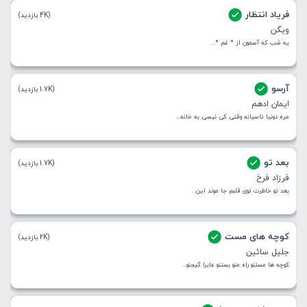
فریاد انتظار
(4K بازدید)
ویگن
یه شب که آسمون از * غم *...
آرسو
(1.7K بازدید)
ایمان ادهم
مره دونیا تاسیانه وقتی کی نیسی به خانه...
بعد تو
(1.7K بازدید)
فرزاد فرخ
بعد تو خاطرت توی قلبم جا موند این...
کوچه های مست
(2K بازدید)
جلیل سائین
کوچه ها مستنو راه منو بستنو عابرا گیجنو...