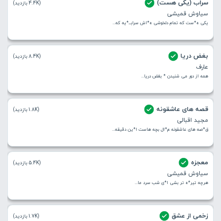
سراب (یکی هست)
(4.4K بازدید)
سیاوش قمیشی
یکی ه*ست که تمام دلخوشی ه*اش سرابــ*یه که...
بغض دریا
(8.4K بازدید)
عارف
همه از دور می شنیدن * بغض دریا...
قصه های عاشقونه
(1.8K بازدید)
مجید اقبالی
ق*صه های عاشقونه م*ال بچه هاست ا*ین دقیقه...
معجزه
(5.4K بازدید)
سیاوش قمیشی
هرچه تیر*ه تر بشی‌‌ ا*ی شب سرد ما...
زخمی از عشق
(1.7K بازدید)