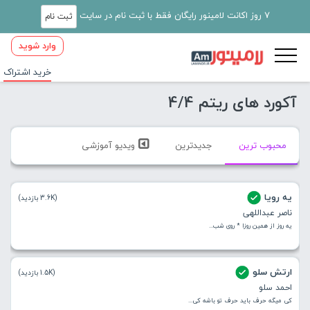
7 روز اکانت لامینور رایگان فقط با ثبت نام در سایت
ثبت نام
وارد شوید
خرید اشتراک
آکورد های ریتم 4/4
محبوب ترین
جدیدترین
ویدیو آموزشی
یه رویا
(3.6K بازدید)
ناصر عبداللهی
یه روز از همین روزا * روی شب...
ارتش سلو
(1.5K بازدید)
احمد سلو
کی میگه حرف باید حرف تو باشه کی...