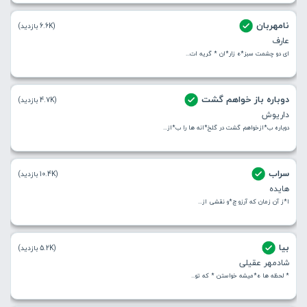
نامهربان
(6.6K بازدید)
عارف
ای دو چشمت سبز*ه زار*ان * گریه ات...
دوباره باز خواهم گشت
(4.7K بازدید)
داریوش
دوباره ب*ازخواهم گشت در گلخ*انه ها را ب*از...
سراب
(10.4K بازدید)
هایده
ا*ز آن زمان که آرزو چ*و نقشی از...
بیا
(5.2K بازدید)
شادمهر عقیلی
* لحظه ها ه*میشه خواستن * که تو...