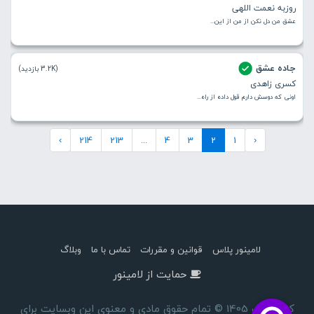
روزبه نعمت اللهی
عشق من دل نکن از من از این...
جاده عشق
(3.2K بازدید)
کسری زاهدی
اونی که دوسش دارم قول داده از راه...
›
214
213
...
4
3
2
1
‹
لامینور پلاس
قوانین و مقررات
تماس با ما
وبلاگ
حمایت از لامینور
کپی رایت 1405 © تمام حقوق مادی و معنوی این وبسایت برای