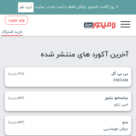
7 روز اکانت لامینور رایگان فقط با ثبت نام در سایت
ثبت نام
وارد شوید
خرید اشتراک
آخرین آکورد های منتشر شده
بی بی گل
(728 بازدید)
ONEDAM
چشمامو بشور
(572 بازدید)
امیر تتلو
بدو
(593 بازدید)
عرفان طهماسبی