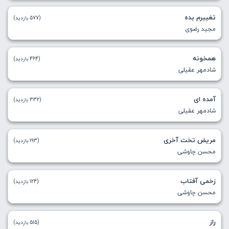
تغییرم بده
(577 بازدید)
مجید رضوی
همخونه
(464 بازدید)
شادمهر عقیلی
آمده ای
(332 بازدید)
شادمهر عقیلی
مریض تخت آخری
(193 بازدید)
محسن چاوشی
زخمی آفتاب
(124 بازدید)
محسن چاوشی
راز
(515 بازدید)