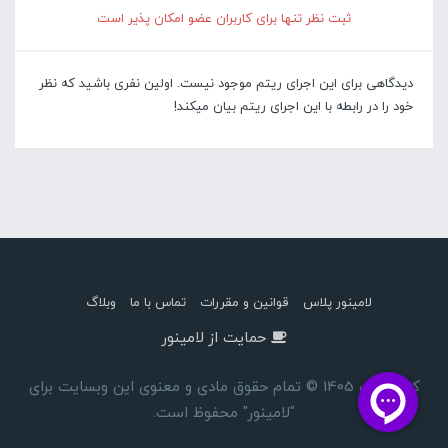
ثبت نظر تنها برای کاربران عضو امکان پذیر است
دیدگاهی برای این اجرای ریتم موجود نیست. اولین نفری باشید که نظر
خود را در رابطه با این اجرای ریتم بیان میکند!
لامینور پلاس
قوانین و مقررات
تماس با ما
وبلاگ
حمایت از لامینور
کپی رایت 1405 © تمام حقوق مادی و معنوی این وبسایت برای
"لامینور" محفوظ است.