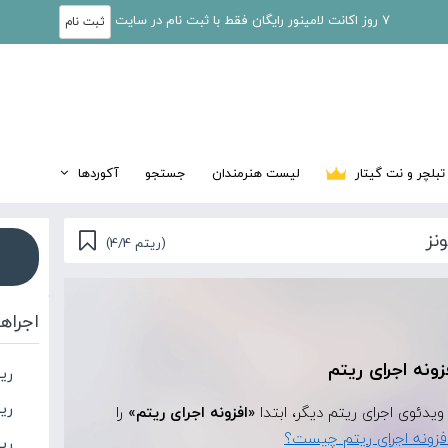
7 روز اکانت لامینور رایگان فقط با ثبت نام در سایت
ثبت نام
تبلچر و نت گیتار
لیست هنرمندان
جستجو
آکوردها
نز
(ریتم 4/4)
اجراه
زونه اجرای ریتم
ری
ری
«افزونه اجرای ریتم»
را
فزونه اجرای ریتم چیست؟
ری