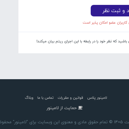
د و ثبت نظر
 کاربران عضو امکان پذیر است
شید که نظر خود را در رابطه با این اجرای ریتم بیان میکند!
لامینور پلاس
قوانین و مقررات
تماس با ما
وبلاگ
حمایت از لامینور
ای "لامینور" محفوظ است.