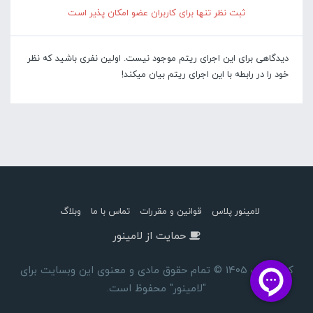
ثبت نظر تنها برای کاربران عضو امکان پذیر است
دیدگاهی برای این اجرای ریتم موجود نیست. اولین نفری باشید که نظر
خود را در رابطه با این اجرای ریتم بیان میکند!
لامینور پلاس
قوانین و مقررات
تماس با ما
وبلاگ
حمایت از لامینور
کپی رایت 1405 © تمام حقوق مادی و معنوی این وبسایت برای
"لامینور" محفوظ است.