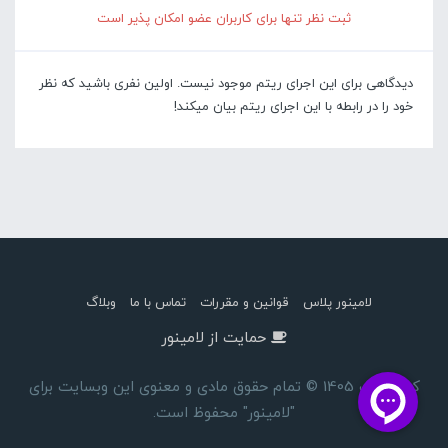
ثبت نظر تنها برای کاربران عضو امکان پذیر است
دیدگاهی برای این اجرای ریتم موجود نیست. اولین نفری باشید که نظر
خود را در رابطه با این اجرای ریتم بیان میکند!
لامینور پلاس
قوانین و مقررات
تماس با ما
وبلاگ
حمایت از لامینور
کپی رایت 1405 © تمام حقوق مادی و معنوی این وبسایت برای
"لامینور" محفوظ است.