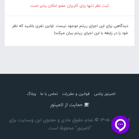
ثبت نظر تنها برای کاربران عضو امکان پذیر است
دیدگاهی برای این اجرای ریتم موجود نیست. اولین نفری باشید که نظر
خود را در رابطه با این اجرای ریتم بیان میکند!
لامینور پلاس
قوانین و مقررات
تماس با ما
وبلاگ
حمایت از لامینور
کپی رایت 1405 © تمام حقوق مادی و معنوی این وبسایت برای
"لامینور" محفوظ است.