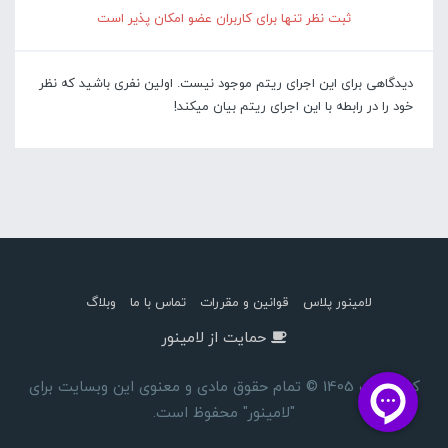
ثبت نظر تنها برای کاربران عضو امکان پذیر است
دیدگاهی برای این اجرای ریتم موجود نیست. اولین نفری باشید که نظر
خود را در رابطه با این اجرای ریتم بیان میکند!
لامینور پلاس
قوانین و مقررات
تماس با ما
وبلاگ
حمایت از لامینور
کپی رایت 1405 © تمام حقوق مادی و معنوی این وبسایت برای
"لامینور" محفوظ است.