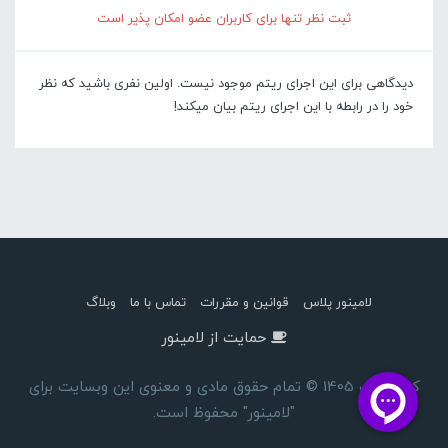
ثبت نظر تنها برای کاربران عضو امکان پذیر است
دیدگاهی برای این اجرای ریتم موجود نیست. اولین نفری باشید که نظر
خود را در رابطه با این اجرای ریتم بیان میکند!
لامینور پلاس
قوانین و مقررات
تماس با ما
وبلاگ
حمایت از لامینور
کپی رایت 1405 © تمام حقوق مادی و معنوی این وبسایت برای
"لامینور" محفوظ است.