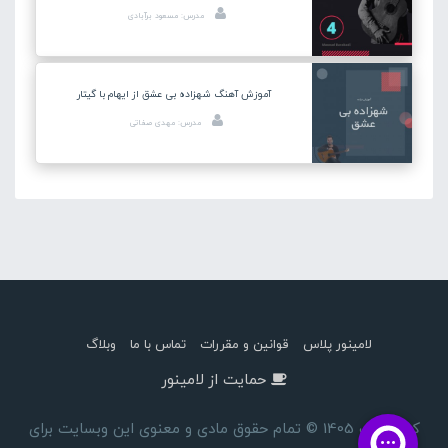
مدرس: مسعود برآبادی
آموزش آهنگ شهزاده بی عشق از ایهام با گیتار
مدرس: مهدی صفاتی
لامینور پلاس
قوانین و مقررات
تماس با ما
وبلاگ
حمایت از لامینور
کپی رایت 1405 © تمام حقوق مادی و معنوی این وبسایت برای