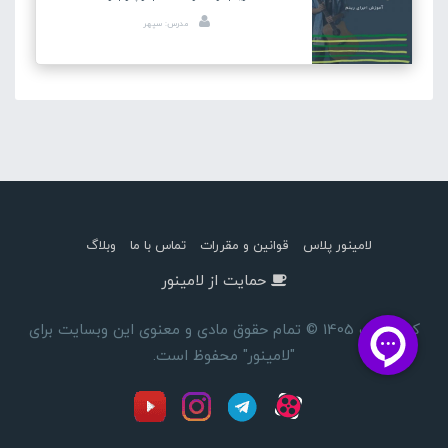
مدرس: سپهر
لامینور پلاس
قوانین و مقررات
تماس با ما
وبلاگ
حمایت از لامینور
کپی رایت 1405 © تمام حقوق مادی و معنوی این وبسایت برای
"لامینور" محفوظ است.