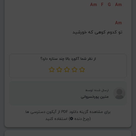
Am
F
G
Am
G#
G
Gb
F#
F
ذخیره گام
Am
ﺗﻮ ﻛﺪوم ﻛﻮﻫﻰ ﻛﻪ ﺧﻮرﺷﻴﺪ
از نظر شما آکورد بالا چند ستاره دارد؟
ارسال شده توسط
متین پورخسروانی
برای مشاهده گزینه دانلود PDF از آیکون دسترسی ها
(چرخ دنده
) استفاده کنید