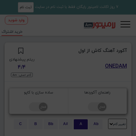
7 روز اکانت لامینور رایگان فقط با ثبت نام در سایت
ثبت نام
وارد شوید
خرید اشتراک
آکورد آهنگ کاش از اول
ریتم پیشنهادی
ONEDAM
4/4
گام اصلی: Am
راهنمای آکوردها
ساده سازی با کاپو
تغییر گام
C
B
Bb
A#
A
Ab
E
Eb
D#
D
Db
C#