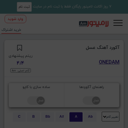
7 روز اکانت لامینور رایگان فقط با ثبت نام در سایت
ثبت نام
وارد شوید
خرید اشتراک
آکورد آهنگ عسل
ریتم پیشنهادی
ONEDAM
4/4
گام اصلی: Am
راهنمای آکوردها
ساده سازی با کاپو
تغییر گام
C
B
Bb
A#
A
Ab
E
Eb
D#
D
Db
C#