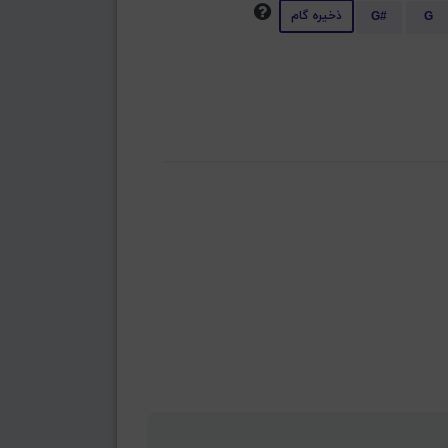
ذخیره گام
G#
G