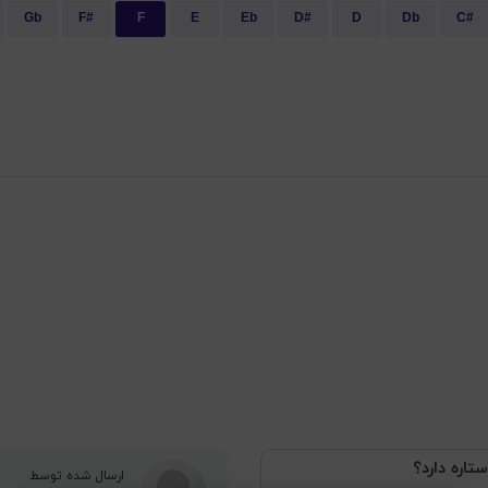
Gb
F#
F
E
Eb
D#
D
Db
C#
ستاره دارد؟
ارسال شده توسط