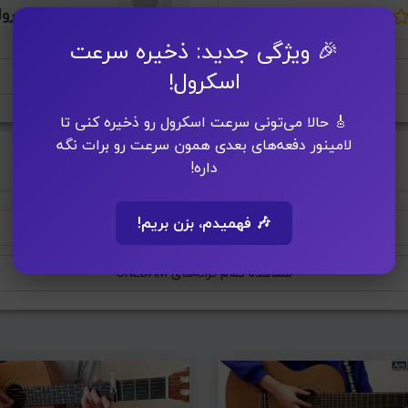
متین پورخسروا
🎉 ویژگی جدید: ذخیره سرعت
اسکرول!
افزودن به پلی لیست
🎸 حالا می‌تونی سرعت اسکرول رو ذخیره کنی تا
لامینور دفعه‌های بعدی همون سرعت رو برات نگه
داره!
🎶 فهمیدم، بزن بریم!
کویر دل
باز منو کاشتی
مشاهده تمام ترانه‌های ONEDAM