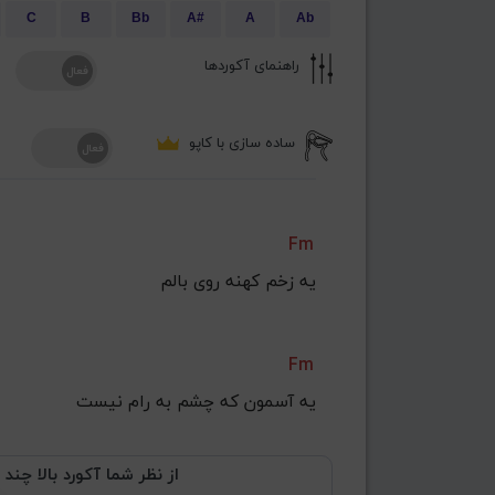
C
B
Bb
A#
A
Ab
راهنمای آکوردها
ساده سازی با کاپو
Fm
ﻳﻪ زﺧﻢ ﻛﻬﻨﻪ روی ﺑﺎﻟﻢ
Fm
ﻳﻪ آﺳﻤﻮن ﻛﻪ ﭼﺸﻢ ﺑﻪ رام ﻧﻴﺴﺖ
از نظر شما آکورد بالا چند 