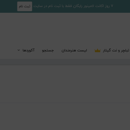
7 روز اکانت لامینور رایگان فقط با ثبت نام در سایت
ثبت نام
تبلچر و نت گیتار
لیست هنرمندان
جستجو
آکوردها