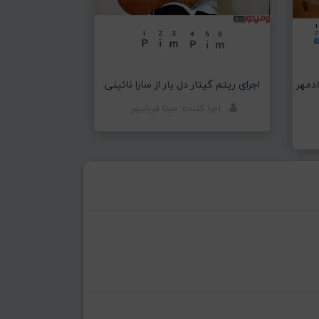
ادمهر
اجرای ریتم گیتار دل یار از سارا نائینی
اجرا کننده: مینا قربانپور