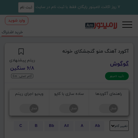
7 روز اکانت لامینور رایگان فقط با ثبت نام در سایت
ثبت نام
وارد شوید
خرید اشتراک
آکورد آهنگ منو گنجشکای خونه
ریتم پیشنهادی
گوگوش
6/8 سنگین
گام اصلی: Em
تأیید لامینور
راهنمای آکوردها
ساده سازی با کاپو
ویدیو اجرای ریتم
تغییر گام
C
B
Bb
A#
A
Ab
E
Eb
D#
D
Db
C#