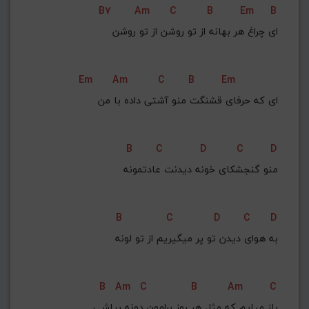
B7
Am
C
B
Em
B
G#
G
Gb
F#
F
ای چراغ هر بهانه از تو روشن از تو روشن
ذخیره گام
Em
Am
C
B
Em
 ای که حرفای قشنگت منو آشتی داده با من
B
C
D
C
D
منو گنجشکای خونه دیدنت عادتمونه
B
C
D
C
D
 به هوای دیدن تو پر میگیریم از تو لونه
B
Am
C
B
Am
C
باز میایم که مثل هر روز برامون دونه بپاشی