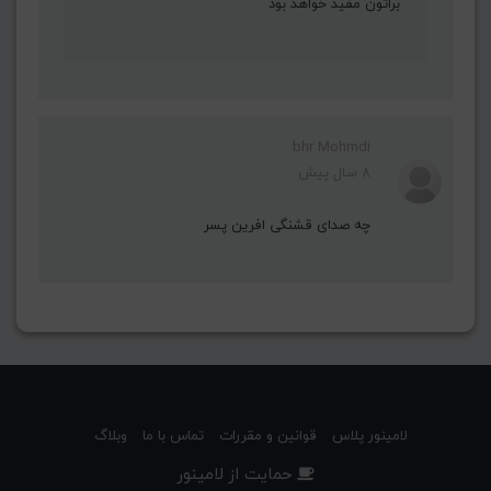
براتون مفید خواهد بود
bhr Mohmdi
8 سال پیش
چه صدای قشنگی افرین پسر
لامینور پلاس
قوانین و مقررات
تماس با ما
وبلاگ
حمایت از لامینور