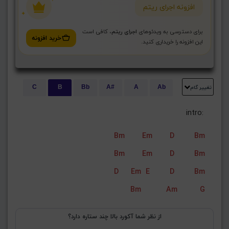
افزونه اجرای ریتم
برای دسترسی به ویدئوهای
اجرای ریتم
، کافی است
خرید افزونه
این افزونه را خریداری کنید.
تغییر گام
C
B
Bb
A#
A
Ab
E
Eb
D#
D
Db
C#
      intro: 
G#
G
Gb
F#
F
Bm
Em
D
Bm
ذخیره گام
Bm
Em
D
Bm
D
Em
E
D
Bm
Bm
Am
G
از نظر شما آکورد بالا چند ستاره دارد؟