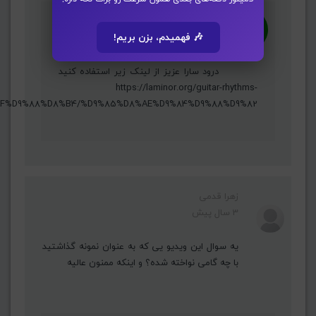
حسین محمدی ( ادمین )
🎶 فهمیدم، بزن بریم!
9 ماه پیش
درود سارا عزیز از لینک زیر استفاده کنید
https://laminor.org/guitar-rhythms-
%AF%D9%88%D8%B4/%D9%85%D8%AE%D9%84%D9%88%D9%82
زهرا قدمی
3 سال پیش
یه سوال این ویدیو یی که به عنوان نمونه گذاشتید
با چه گامی نواخته شده؟ و اینکه ممنون عالیه