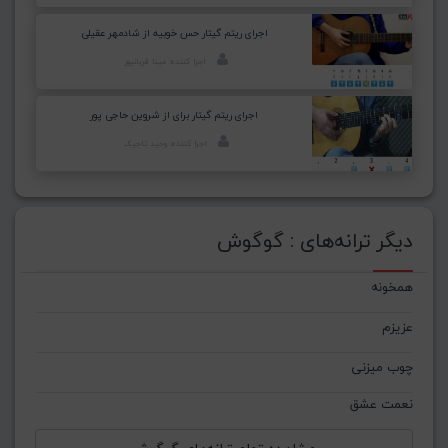
اجرای ریتم گیتار حس خوبیه از شادمهر عقیلی
اجرا کننده: مینا قربانپور
اجرای ریتم گیتار برای از شروین حاجی پور
اجرا کننده: وحید تاجیک
دیگر ترانه‌های : گوگوش
همخونه
عزیزم
چوب میزنی
نعمت عشق