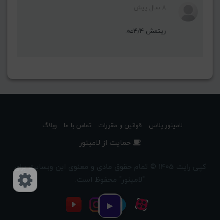
8 سال پیش
ریتمش 4/4عه.
لامینور پلاس
قوانین و مقررات
تماس با ما
وبلاگ
حمایت از لامینور
کپی رایت 1405 © تمام حقوق مادی و معنوی این وبسایت برای
"لامینور" محفوظ است.
دسترسی‌ها
▶