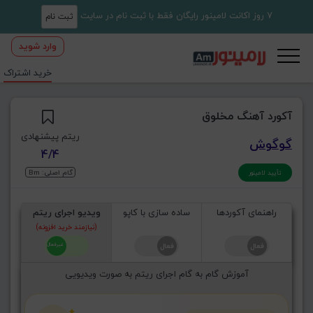
7 روز اکانت لامینور رایگان فقط با ثبت نام در سایت
ثبت نام
وارد شوید
خرید اشتراک
آکورد آهنگ مخلوق
ریتم پیشنهادی
گوگوش
4/4
گام اصلی: Bm
تأیید لامینور
راهنمای آکوردها
ساده سازی با کاپو
ویدیو اجرای ریتم
(نیازمند خرید افزونه)
آموزش گام به گام اجرای ریتم به صورت ویدیویی