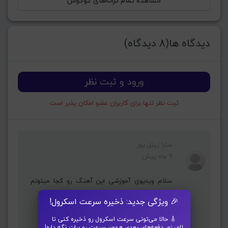
مشاهده تمام ترانه‌های گوگوش
دیدگاه ها(8 دیدگاه)
ورود و ثبت نظر
ثبت نظر تنها برای کاربران عضو امکان پذیر است
سارا زینل پور
9 ماه پیش
سلام ویدیوی آموزشی این آهنگ رو کجا میتونم
ببینم؟
🎉 ویژگی جدید: ذخیره سرعت اسکرول!
🎸 حالا می‌تونی سرعت اسکرول رو ذخیره کنی تا
لامینور دفعه‌های بعدی همون سرعت رو برات نگه داره!