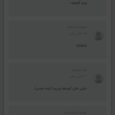
وِری گوووود....
amir Doostar
5 سال پیش
شاهکار!
pirouz Na
7 سال پیش
خیلی عالی کوردها رو پیدا کرده مرسی!
mostafa Dashti