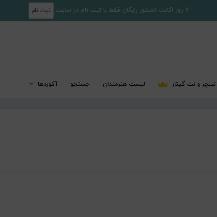
7 روز اکانت لامینور رایگان فقط با ثبت نام در سایت
ثبت نام
تبلچر و نت گیتار
لیست هنرمندان
جستجو
آکوردها