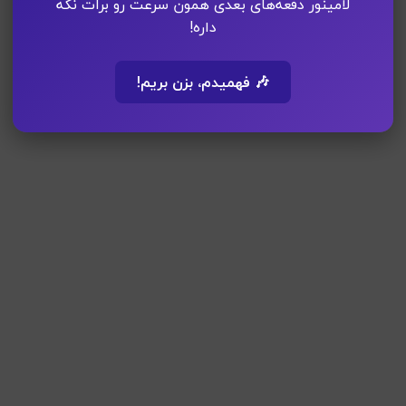
لامینور دفعه‌های بعدی همون سرعت رو برات نگه
داره!
🎶 فهمیدم، بزن بریم!