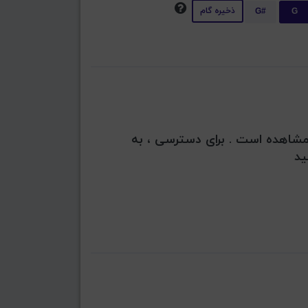
ذخیره گام
G#
G
بل مشاهده است . برای دسترسی ، به
ید