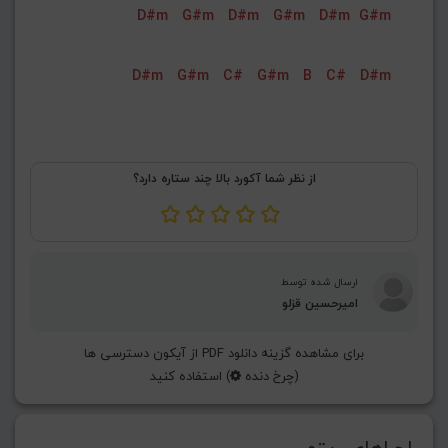
D#m
G#m
D#m
G#m
D#m
G#m
G#
G
Gb
F#
F
ذخیره گام
D#m
G#m
C#
G#m
B
C#
D#m
از نظر شما آکورد بالا چند ستاره دارد؟
ارسال شده توسط
امیرحسین قزلو
برای مشاهده گزینه دانلود PDF از آیکون دسترسی ها
(چرخ دنده
) استفاده کنید
اجراهای ریتم