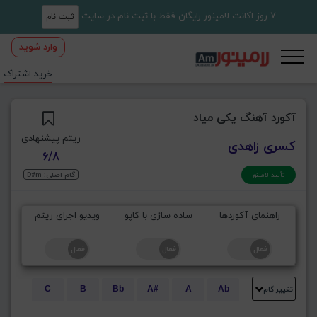
7 روز اکانت لامینور رایگان فقط با ثبت نام در سایت
ثبت نام
وارد شوید
خرید اشتراک
آکورد آهنگ یکی میاد
ریتم پیشنهادی
کسری زاهدی
6/8
گام اصلی: D#m
تأیید لامینور
راهنمای آکوردها
ساده سازی با کاپو
ویدیو اجرای ریتم
تغییر گام
C
B
Bb
A#
A
Ab
E
Eb
D#
D
Db
C#