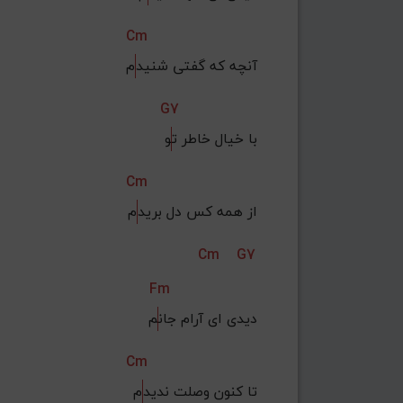
Cm
آنچه که گفتی شنید
م
G7
با خیال خاطر ت
و
Cm
از همه کس دل برید
م
Cm
G7
Fm
دیدی ای آرام جان
م
Cm
تا کنون وصلت ندید
م