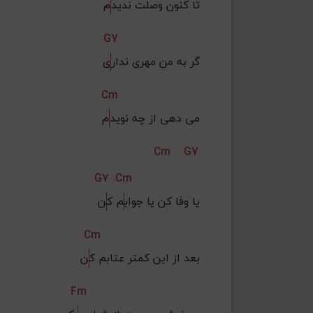
تا کنون وصلت ندید
م
G7
گر به من مهری ندار
ی
Cm
می دهی از چه نوید
م
Cm
G7
G7
Cm
یا وفا کن یا جواب
م ک
ن
Cm
بعد از این کمتر عتابم ک
ن
Fm