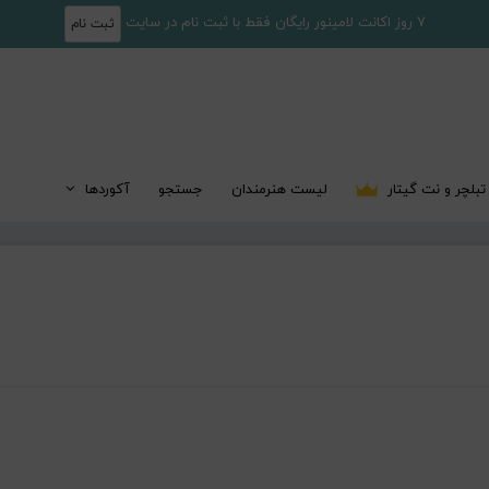
7 روز اکانت لامینور رایگان فقط با ثبت نام در سایت
ثبت نام
تبلچر و نت گیتار
لیست هنرمندان
جستجو
آکوردها