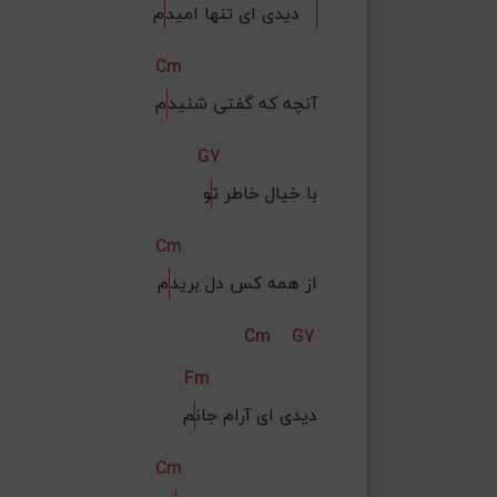
م   
دیدی ای تنها امید
Cm
آنچه که گفتی شنید
م
G7
با خیال خاطر ت
و
Cm
از همه کس دل برید
م
Cm
G7
Fm
دیدی ای آرام جان
م
Cm