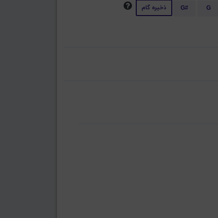
ذخیره گام
G#
G