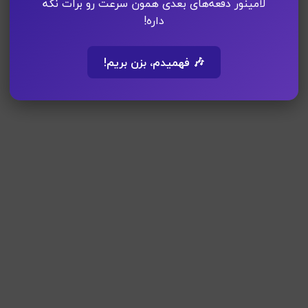
لامینور دفعه‌های بعدی همون سرعت رو برات نگه
داره!
🎶 فهمیدم، بزن بریم!