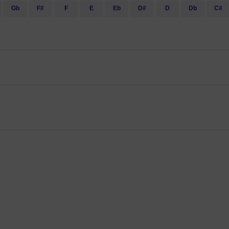
Gb
F#
F
E
Eb
D#
D
Db
C#