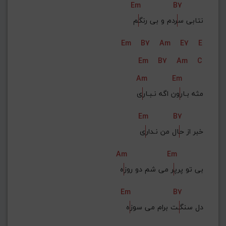
Em
B7
نتابی س
ردم و بی رنگ
م
Em
B7
Am
E7
E
Em
B7
Am
C
Am
Em
مثه بـار
ون اگه نـبـار
ی
Em
B7
خبر از ح
ال من نـدار
ی
Am
Em
بی تو پرپ
ر می شم دو روز
ه
Em
B7
دل سنگ
ـت برام می سوز
ه