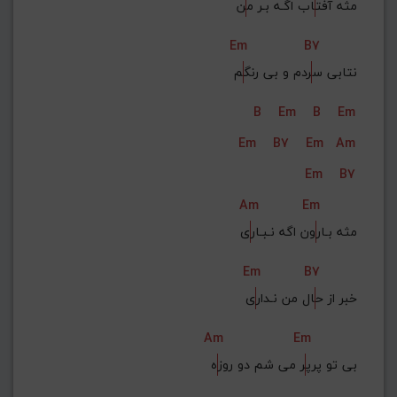
مثه آفت
اب اگـه بـر م
ن
Em
B7
نتابی س
ردم و بی رنگ
م
B
Em
B
Em
Em
B7
Em
Am
Em
B7
Am
Em
مثه بـار
ون اگه نـبـار
ی
Em
B7
خبر از ح
ال من نـدار
ی
Am
Em
بی تو پرپ
ر می شم دو روز
ه