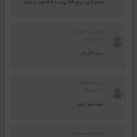
اصلاح کنین ریتم 2/4 بهتره با 4/4 خوب در نمیاد
امیرحسین جلالوند
5 سال پیش
ریتم ۲/۴ راک
عرشیا شاکریان
5 سال پیش
خوبه فقط تبلچر............
mohammad Extra