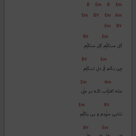
B
Em
B
Em
G#
G
Gb
F#
F
Em
B7
Em
Am
ذخیره گام
Em
B7
B7
Em
گل سـنگ
م گل سنگ
م
B7
Em
چی بـگم ا
ز دل تـنـگ
م
Em
Am
مثه آفت
اب اگـه بـر م
ن
Em
B7
نتابی س
ردم و بی رنگ
م
B7
Em