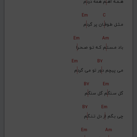
هـمـه آهـ
م همه درد
م
Em
C
مـثـل طـوف
ـان پر گرد
م
Em
Am
باد مـسـت
م کـه تـو صـحـر
ا
Em
B7
می پیچم د
ور تو می گرد
م
B7
Em
گل سـنگ
م گل سنگ
م
B7
Em
چی بـگم ا
ز دل تـنـگ
م
Em
Am