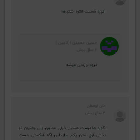
اکورد قسمت التره اشتباهه
حسین محمدی ( ادمین )
2 سال پیش
درود بررسی میشه
علی اوصالی
4 سال پیش
اکورد ها درست هستن خیلی ممنون ولی جاشون تو
بخش اول متن یکم جابجاس اگه امکانش هست