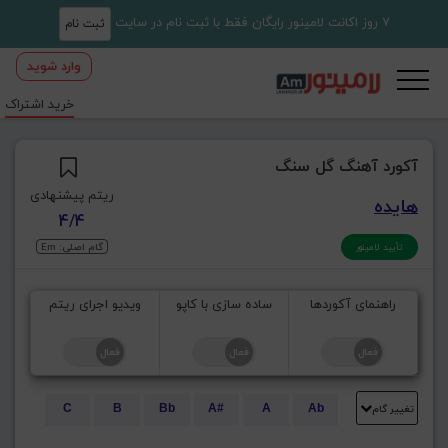
7 روز اکانت لامینور رایگان فقط با ثبت نام در سایت
ثبت نام
وارد شوید
خرید اشتراک
آکورد آهنگ گل سنگ
ریتم پیشنهادی
هایده
4/4
گام اصلی: Em
تأیید لامینور
راهنمای آکوردها
ساده سازی با کاپو
ویدیو اجرای ریتم
تغییر گام
C
B
Bb
A#
A
Ab
E
Eb
D#
D
Db
C#