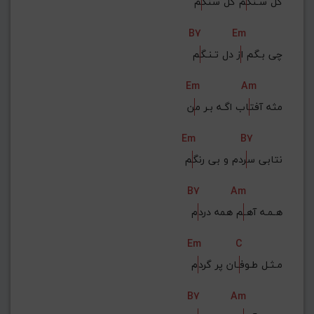
گل سـنگ
م گل سنگ
م
B7
Em
چی بـگم ا
ز دل تـنـگ
م
Em
Am
مثه آفت
اب اگـه بـر م
ن
Em
B7
نتابی س
ردم و بی رنگ
م
B7
Am
هـمـه آهـ
م همه درد
م
Em
C
مـثـل طـوف
ـان پر گرد
م
B7
Am