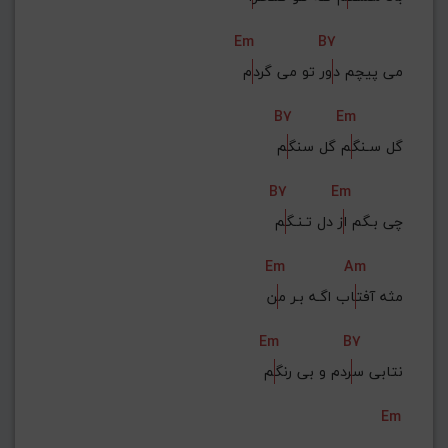
Em
B7
می پیچم د
ور تو می گرد
م
B7
Em
گل سـنگ
م گل سنگ
م
B7
Em
چی بـگم ا
ز دل تـنـگ
م
Em
Am
مثه آفت
اب اگـه بـر م
ن
Em
B7
نتابی س
ردم و بی رنگ
م
Em