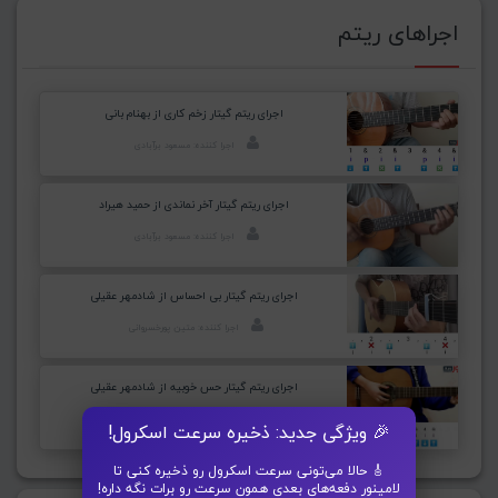
اجراهای ریتم
اجرای ریتم گیتار زخم کاری از بهنام بانی
اجرا کننده: مسعود برآبادی
اجرای ریتم گیتار آخر نماندی از حمید هیراد
اجرا کننده: مسعود برآبادی
اجرای ریتم گیتار بی احساس از شادمهر عقیلی
اجرا کننده: متین پورخسروانی
اجرای ریتم گیتار حس خوبیه از شادمهر عقیلی
اجرا کننده: مینا قربانپور
🎉 ویژگی جدید: ذخیره سرعت اسکرول!
🎸 حالا می‌تونی سرعت اسکرول رو ذخیره کنی تا
لامینور دفعه‌های بعدی همون سرعت رو برات نگه داره!