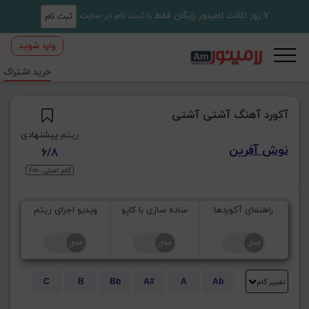
7 روز اکانت لامینور رایگان فقط با ثبت نام در سایت
ثبت نام
وارد شوید
خرید اشتراک
آکورد آهنگ آشتی آشتی
ریتم پیشنهادی
نوش آفرین
6/8
گام اصلی: Fm
راهنمای آکوردها
ساده سازی با کاپو
ویدیو اجرای ریتم
تغییر گام
C
B
Bb
A#
A
Ab
E
Eb
D#
D
Db
C#