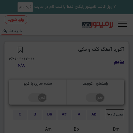
7 روز اکانت لامینور رایگان فقط با ثبت نام در سایت
ثبت نام
وارد شوید
خرید اشتراک
آکورد آهنگ کک و مکی
ریتم پیشنهادی
ندیم
6/8
راهنمای آکوردها
ساده سازی با کاپو
تغییر گام
C
B
Bb
A#
A
Ab
E
Eb
D#
D
Db
C#
      ‏Am               Bb                       Dm