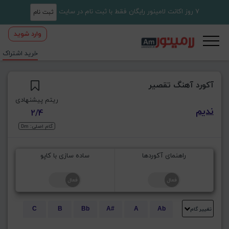
7 روز اکانت لامینور رایگان فقط با ثبت نام در سایت
ثبت نام
وارد شوید
خرید اشتراک
آکورد آهنگ تقصیر
ریتم پیشنهادی
ندیم
2/4
گام اصلی: Dm
راهنمای آکوردها
ساده سازی با کاپو
تغییر گام
C
B
Bb
A#
A
Ab
E
Eb
D#
D
Db
C#