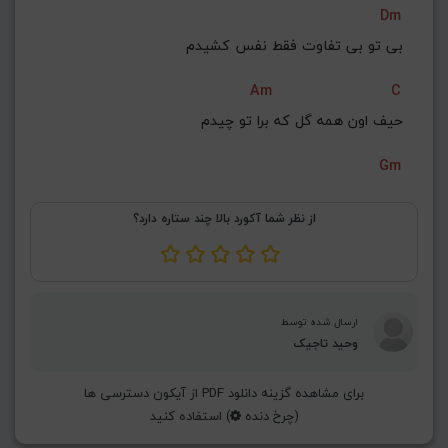
Dm
G#
G
Gb
F#
F
بی تو بی تفاوت فقط نفس کشیدم
ذخیره گام
Am
C
حیف اون همه گل که برا تو چیدم
Gm
از نظر شما آکورد بالا چند ستاره دارد؟
ارسال شده توسط
وحید تاجیک
برای مشاهده گزینه دانلود PDF از آیکون دسترسی ها
(چرخ دنده
) استفاده کنید