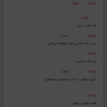
F#m
C#m
G#
G
Gb
F#
F
ذخیره گام
C#m
تو چقدر نابی
F#m
C#m
بس که جذابی منو دیوونه میکنی
F#m
رو چه حسابی
C#m
F#m
بازی میکنی با من اینجوری بیخودی
C#m
همینجوری بمون