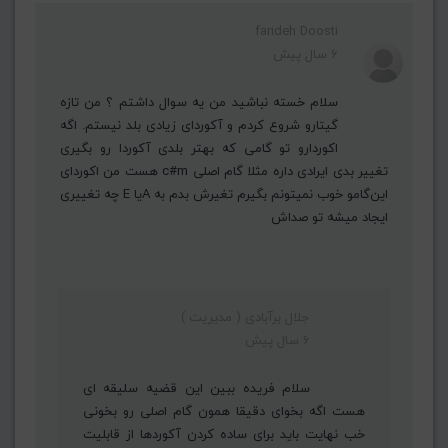
farideh Doosti
6 سال پیش
سلام خسته نباشید من یه سوال داشتم ؟ من تازه
گیتارو شروع کردم و آکوردای زیادی بلد نیستم. اگه
اکوردارو تو گامی که بهتر بلدی آکوردا رو بگیری
تغییر بدی ایرادی داره مثلا گام اصلی c#m هست من اکوردای
این‌گامو خوب نمیتونم بگیرم تغیرش بدم به Aیا E چه تغییری
ایجاد میشه تو صداش
جلال برآبادی ( مدیریت )
6 سال پیش
سلام فریده ببین این قضیه سلیقه ای
هست اگه بخوای دقیقا همون گام اصلی رو بخونی
خب نهایت باید برای ساده کردن آکوردها از قابلیت