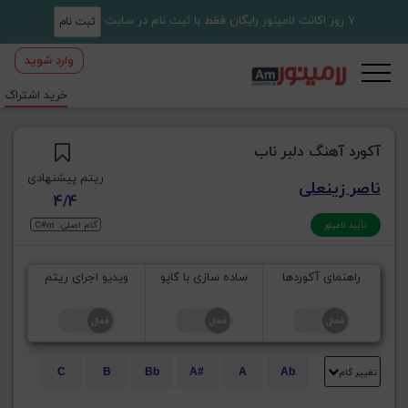
7 روز اکانت لامینور رایگان فقط با ثبت نام در سایت
ثبت نام
وارد شوید
خرید اشتراک
آکورد آهنگ دلبر ناب
ریتم پیشنهادی
ناصر زینعلی
4/4
گام اصلی: C#m
تأیید لامینور
راهنمای آکوردها
ساده سازی با کاپو
ویدیو اجرای ریتم
تغییر گام
C
B
Bb
A#
A
Ab
E
Eb
D#
D
Db
C#