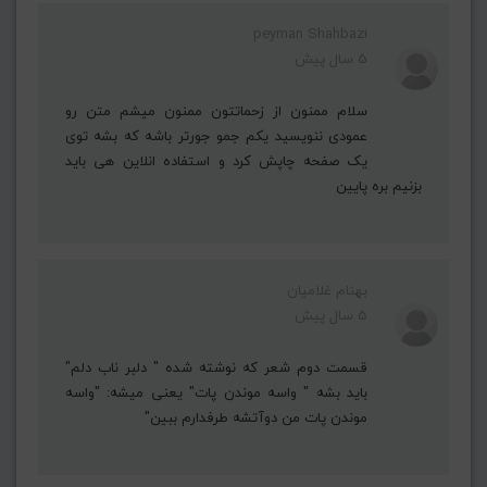
peyman Shahbazi
5 سال پیش
سلام ممنون از زحماتتون ممنون میشم متن رو
عمودی ننویسید یکم جمو جورتر باشه که بشه توی
یک صفحه چاپش کرد و استفاده انلاین هی باید
بزنیم بره پایین
بهنام غلامیان
5 سال پیش
قسمت دوم شعر که نوشته شده " دلبر ناب دلم"
باید بشه " واسه موندن پات" یعنی میشه: "واسه
موندن پات من دوآتشه طرفدارم ببین"