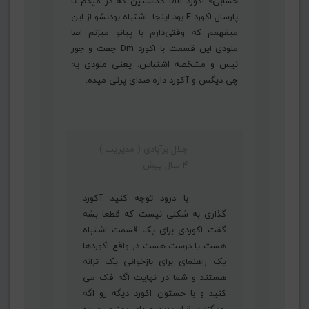
حسابی» اکورد Dm گذاشتین که در میگم تا
پارسال اکورد E بود اینجا. اشتباه بودنشو از این
میفهمم که وقتی‌دارم با پیانو میزنم اصا
ملودی این قسمت با اکورد Dm جفت و جور
نیس و مشخصه اشتباس. یعنی ملودی یه
چی دیگس و آکورد داره صدای پرتی میده.
جلال برآبادی ( مدیریت )
4 سال پیش
با درود توجه کنید آکورد
گذاری به شکلی نیست که قطعا بشه
گفت اکوردی برای یک قسمت اشتباه
هست یا درست هست در واقع اکوردها
یک راهنمای برای بازخوانی یک ترانه
هستند و شما در نهایت اگه فک می
کنید و با حستون اکورد دیگه رو اگه