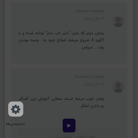
nariman Heydari
6 سال پیش
بخش دوم که متن "دلبر ناب دلم" نوشه شده و با
آکورد A شروع میشه، اصلاح شود به : واسه موندن
پات ... سپاس
morteza H.nejad
6 سال پیش
چقدر خوب میشه استاد صفاتی آموزش این آهنگ
رو بذارن تشکر
دسترسی‌ها
▶
جلال برآبادی ( مدیریت )