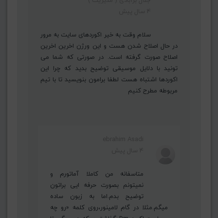
جلال برآبادی ( مدیریت )
4 سال پیش
سلام وقت به خیر اکوردهای سایت به مرور
در حال اصلاح شدن هست و این ورژن اخرین اخرین
اصلاح صورت گرفته است. در صورتی که شما می
تونید با دلایل موسیقی توضیح بدید که چرا این
اکوردها اشتباه هست لطفا برامون بنویسید تا با تیم
مربوطه مطرح کنیم
ebrahim Asadi
4 سال پیش
متاسفانه من کاملا آماتورم و
نمیتونم بصورت حرفه ایی براتون
توضیح بدم.اما به زبون ساده
میگم.مثلا در گام لامینور،روی کلمه «رو چه