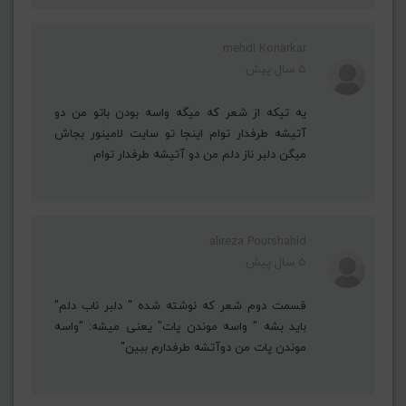
mehdi Konarkar
5 سال پیش
یه تیکه از شعر که میگه واسه بودن باتو من دو
آتیشه طرفدار توام اینجا تو سایت لامینور بجاش
میگن دلبر ناز دلم من دو آتیشه طرفدار توام
alireza Pourshahid
5 سال پیش
قسمت دوم شعر که نوشته شده " دلبر ناب دلم"
باید بشه " واسه موندن پات" یعنی میشه: "واسه
موندن پات من دوآتشه طرفدارم ببین"