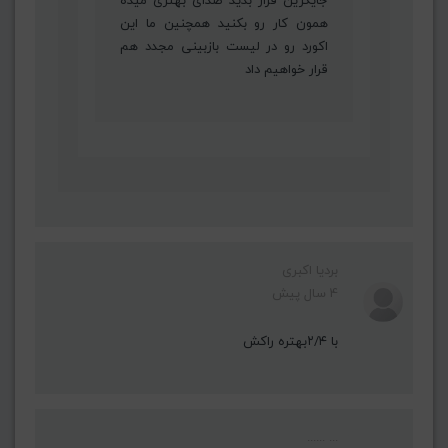
جایگزین قرار بدید صدای بهتری میده
همون کار رو بکنید همچنین ما این
اکورد رو در لیست بازبینی مجدد هم
قرار خواهیم داد
بردیا اکبری
4 سال پیش
با ۲/۴بهتره راکش
... ......