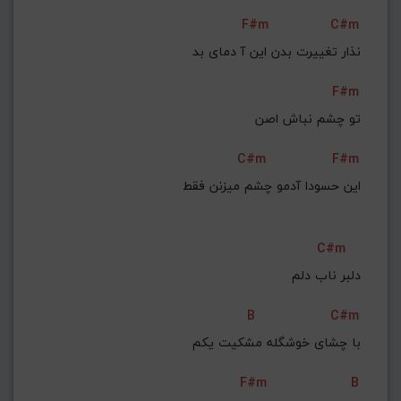
F#m
C#m
نذار تغییرت بدن این آ دمای بد
F#m
تو چشم نباش اصن
C#m
F#m
این حسودا آدمو چشم میزنن فقط
C#m
دلبر ناب دلم
B
C#m
با چشای خوشگله مشکیت یکم
F#m
B