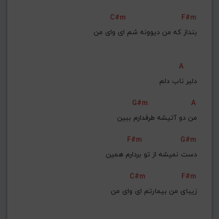
C#m
F#m
بنداز که من دیوونه شم ای وای من
A
دلبر ناب دلم
G#m
A
من دو آتیشه طرفدارم ببین
F#m
G#m
دست نمیشه از تو بردارم همین
C#m
F#m
زیبای من بیمارتم ای وای من