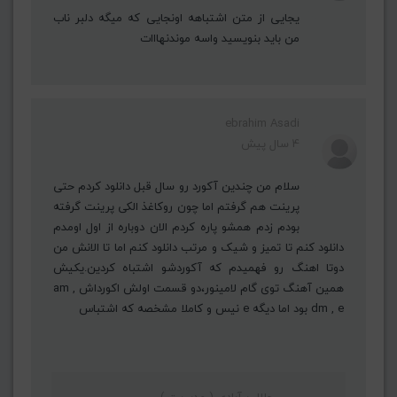
یجایی از متن اشتباهه اونجایی که میگه دلبر ناب
من باید بنویسید واسه موندنهااات
ebrahim Asadi
4 سال پیش
سلام من چندین آکورد رو‌ سال قبل دانلود کردم حتی
پرینت هم گرفتم اما چون رو‌کاغذ الکی پرینت گرفته
بودم زدم همشو پاره کردم الان دوباره از اول اومدم
دانلود کنم تا تمیز و شیک و مرتب دانلود کنم اما تا الانش من
دوتا اهنگ رو فهمیدم که آکوردشو اشتباه کردین.یکیش
همین آهنگ توی گام لامینور،دو قسمت اولش اکورداش am ,
dm , e بود اما دیگه e نیس و کاملا مشخصه که اشتباس