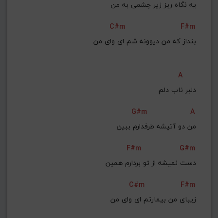
یه نگاه ریز زیر چشمی به من
C#m
F#m
بنداز که من دیوونه شم ای وای من
A
دلبر ناب دلم
G#m
A
من دو آتیشه طرفدارم ببین
F#m
G#m
دست نمیشه از تو بردارم همین
C#m
F#m
زیبای من بیمارتم ای وای من