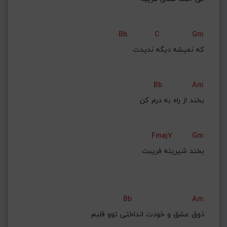
Bb
C
Gm
ﻛﻪ ﻧﻤﻴﺸﻪ دﻳﮕﻪ ﻧﺪﻳﺪت
Bb
Am
ﺑﺨﻨﺪ از راه ﺑﻪ درم ﻛﻦ
Fmaj7
Gm
ﺑﺨﻨﺪ ﺷﻴﺮﻳﻨﻪ ﻓﺮﻳﺒﺖ
Bb
Am
ذوق ﻋﺸﻖ و ﺧﻮدت اﻧﺪاﺧﺘﻰ ﺗﻮو ﻗﻠﺒﻢ