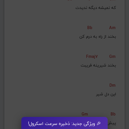
ﻛﻪ ﻧﻤﻴﺸﻪ دﻳﮕﻪ ﻧﺪﻳﺪت
Bb
Am
ﺑﺨﻨﺪ از راه ﺑﻪ درم ﻛﻦ
Fmaj7
Gm
ﺑﺨﻨﺪ ﺷﻴﺮﻳﻨﻪ ﻓﺮﻳﺒﺖ
Dm
اﻳﻦ دل ﺷﻴﺮ
Gm
Bb
 ﭘﻴﺶ ﺗﻮ ﻛﻤﻪ زورش
🎉 ویژگی جدید: ذخیره سرعت اسکرول!