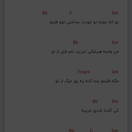
Bb
C
Gm
ﺗﻮ ﻛﻪ ﺧﻮﻧﻪ ﺗﻮ ﺧﻮدت ﺳﺎﺧﺘﻰ ﺗﻮو ﻗﻠﺒﻢ
Bb
Am
ﻣﻦ واﺳﻪ ﻫﻴﺸﻜﻰ ﻧﻠﺮزﻳﺪ دﻟﻢ ﻗﺒﻞ از ﺗﻮ
Fmaj7
Gm
ﻣﮕﻪ ﻗﻠﺒﻤﻮ ﺟﺪا ﻛﻨﻪ ﻳﻪ روز ﻣﺮگ از ﺗﻮ
Bb
Dm
ﻛﻰ آﺷﻨﺎ ﺷﺪی ﻏﺮﻳﺒﻪ
Bb
C
Gm