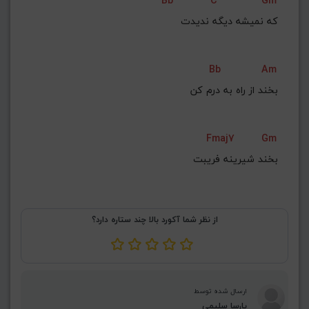
Bb
C
Gm
ﻛﻪ ﻧﻤﻴﺸﻪ دﻳﮕﻪ ﻧﺪﻳﺪت
Bb
Am
ﺑﺨﻨﺪ از راه ﺑﻪ درم ﻛﻦ
Fmaj7
Gm
ﺑﺨﻨﺪ ﺷﻴﺮﻳﻨﻪ ﻓﺮﻳﺒﺖ
از نظر شما آکورد بالا چند ستاره دارد؟
ارسال شده توسط
پارسا سلیمی