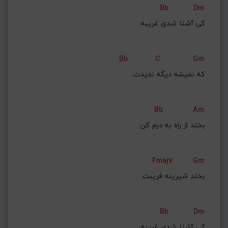
Bb
Dm
G#
G
Gb
F#
F
ﻛﻰ آﺷﻨﺎ ﺷﺪی ﻏﺮﻳﺒﻪ
ذخیره گام
Bb
C
Gm
ﻛﻪ ﻧﻤﻴﺸﻪ دﻳﮕﻪ ﻧﺪﻳﺪت
Bb
Am
ﺑﺨﻨﺪ از راه ﺑﻪ درم ﻛﻦ
Fmaj7
Gm
ﺑﺨﻨﺪ ﺷﻴﺮﻳﻨﻪ ﻓﺮﻳﺒﺖ
Bb
Dm
ﻛﻰ آﺷﻨﺎ ﺷﺪی ﻏﺮﻳﺒﻪ