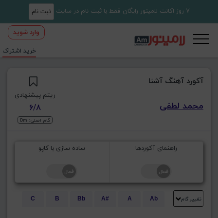
7 روز اکانت لامینور رایگان فقط با ثبت نام در سایت
ثبت نام
وارد شوید
خرید اشتراک
آکورد آهنگ آشنا
ریتم پیشنهادی
محمد لطفی
6/8
گام اصلی: Dm
راهنمای آکوردها
ساده سازی با کاپو
تغییر گام
C
B
Bb
A#
A
Ab
E
Eb
D#
D
Db
C#