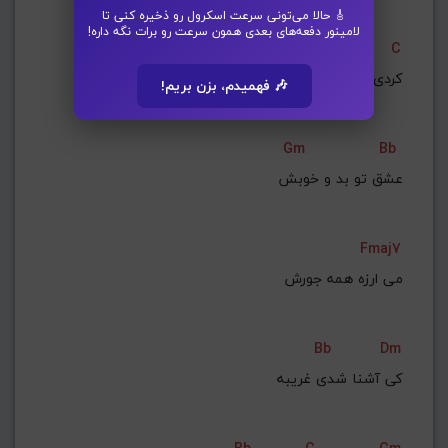
🎸 حالا می‌تونی سرعت اسکرول رو ذخیره کنی تا
لامینور دفعه‌های بعدی همون سرعت رو برات نگه داره!
Am
Bb
C
ﻛﺮدی از ﻫﻤﻪ دورش
🎶 فهمیدم، بزن بریم!
Gm
Bb
ﻋﺸﻖ ﺗﻮ ﺑﺪ و ﺧﻮﺑﺶ
Fmaj7
ﻣﻰ ارزه ﻫﻤﻪ ﺟﻮرش
Bb
Dm
ﻛﻰ آﺷﻨﺎ ﺷﺪی ﻏﺮﻳﺒﻪ