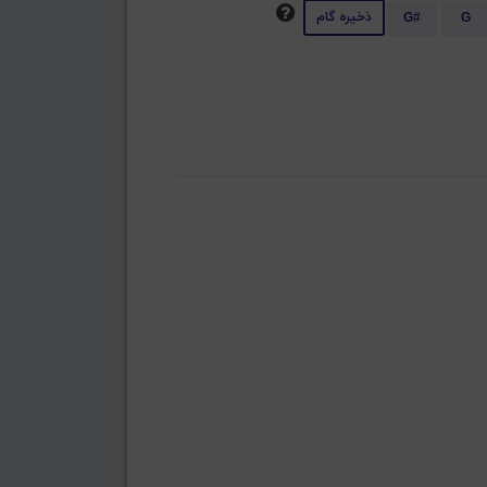
ذخیره گام
G#
G