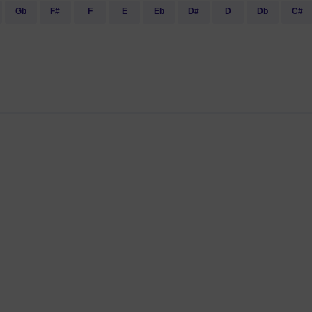
Gb
F#
F
E
Eb
D#
D
Db
C#