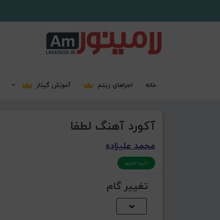
خانه
اجراهای ریتم
آموزش گیتار
آکورد آهنگ لطفا
محمد علیزاده
تأیید لامینور
تغییر گام