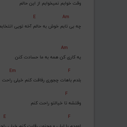
وقت خوابم نمیخوابم از این حالم
E
Am
چه بی تابم خوش به حالم آخه تویی انتخابم
Am
یه کاری کن همه به ما حسادت کنن
Em
F
بلدم باهات چجوری رفاقت کنم خیلی راحت
F
وقتشه تا خیالتو راحت کنم
E
F
اومدم با لیلی و مجنون رقابت کنم خیلی راح