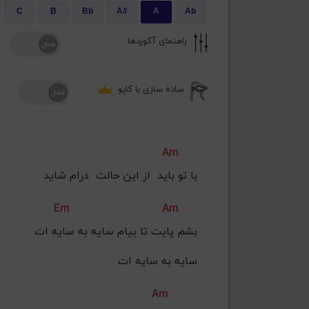
C
B
Bb
A#
A
Ab
راهنمای آکوردها
ساده سازی با کاپو
Am
با تو باید  از این حالت  درام شاید
Em
Am
بشم پایت تا بیام سایه به سایه ات
سایه به سایه ات
Am