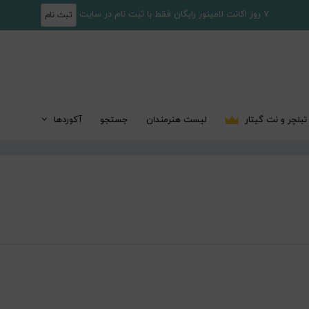
7 روز اکانت لامینور رایگان فقط با ثبت نام در سایت
ثبت نام
تبلچر و نت گیتار
لیست هنرمندان
جستجو
آکوردها