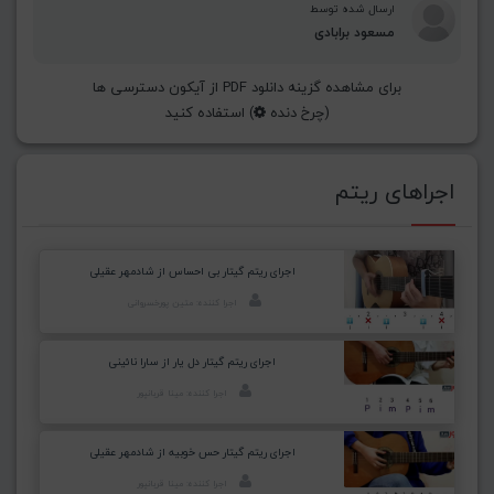
ارسال شده توسط
مسعود برابادی
برای مشاهده گزینه دانلود PDF از آیکون دسترسی ها
(چرخ دنده
) استفاده کنید
اجراهای ریتم
اجرای ریتم گیتار بی احساس از شادمهر عقیلی
اجرا کننده: متین پورخسروانی
اجرای ریتم گیتار دل یار از سارا نائینی
اجرا کننده: مینا قربانپور
اجرای ریتم گیتار حس خوبیه از شادمهر عقیلی
اجرا کننده: مینا قربانپور