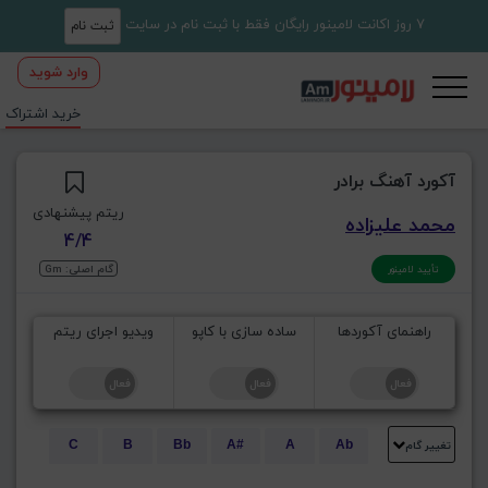
7 روز اکانت لامینور رایگان فقط با ثبت نام در سایت
ثبت نام
وارد شوید
خرید اشتراک
آکورد آهنگ برادر
ریتم پیشنهادی
محمد علیزاده
4/4
گام اصلی: Gm
تأیید لامینور
راهنمای آکوردها
ساده سازی با کاپو
ویدیو اجرای ریتم
تغییر گام
C
B
Bb
A#
A
Ab
E
Eb
D#
D
Db
C#