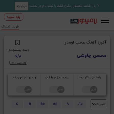
7 روز اکانت لامینور رایگان فقط با ثبت نام در سایت
ثبت نام
وارد شوید
خرید اشتراک
آکورد آهنگ عجب اومدی
ریتم پیشنهادی
محسن چاوشی
6/8
گام اصلی: Fm
راهنمای آکوردها
ساده سازی با کاپو
ویدیو اجرای ریتم
تغییر گام
C
B
Bb
A#
A
Ab
E
Eb
D#
D
Db
C#