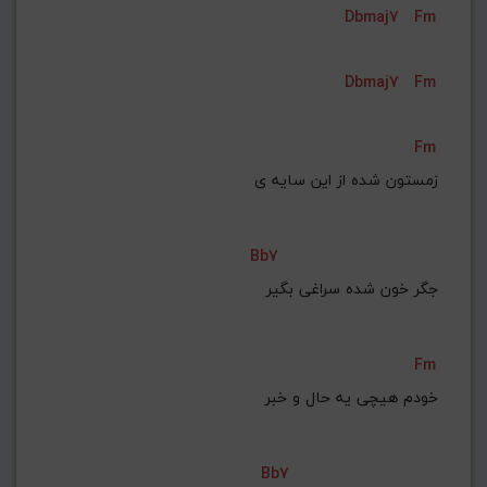
Dbmaj7
Fm
G#
G
Gb
F#
F
ذخیره گام
Dbmaj7
Fm
Fm
Bb7
جگر خون شده سراغی بگیر
Fm
خودم هیچی یه حال و خبر
Bb7