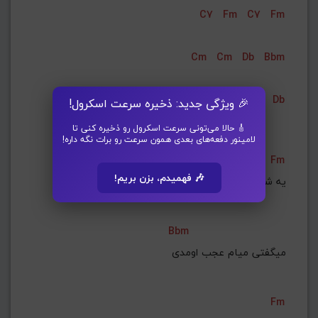
C7
Fm
C7
Fm
Cm
Cm
Db
Bbm
C7
C7
Db
Db
🎉 ویژگی جدید: ذخیره سرعت اسکرول!
🎸 حالا می‌تونی سرعت اسکرول رو ذخیره کنی تا
لامینور دفعه‌های بعدی همون سرعت رو برات نگه داره!
Fm
🎶 فهمیدم، بزن بریم!
Bbm
میگفتی میام عجب اومدی
Fm