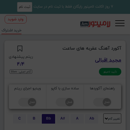
7 روز اکانت لامینور رایگان فقط با ثبت نام در سایت
ثبت نام
وارد شوید
خرید اشتراک
آکورد آهنگ عقربه های ساعت
ریتم پیشنهادی
مجید اقبالی
4/4
گام اصلی: Bbm
تأیید لامینور
راهنمای آکوردها
ساده سازی با کاپو
ویدیو اجرای ریتم
تغییر گام
C
B
Bb
A#
A
Ab
E
Eb
D#
D
Db
C#