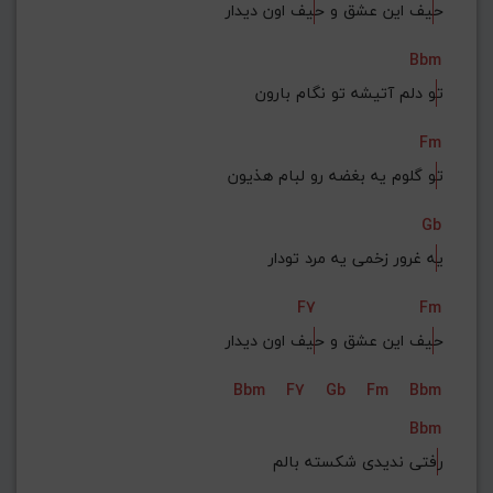
ح
یف این عشق و ح
یف اون دیدار
Bbm
ت
و دلم آتیشه تو نگام بارون
Fm
ت
و گلوم یه بغضه رو لبام هذیون
Gb
ی
ه غرور زخمی یه مرد تودار
F7
Fm
ح
یف این عشق و ح
یف اون دیدار
Bbm
F7
Gb
Fm
Bbm
Bbm
ر
فتی ندیدی شکسته بالم