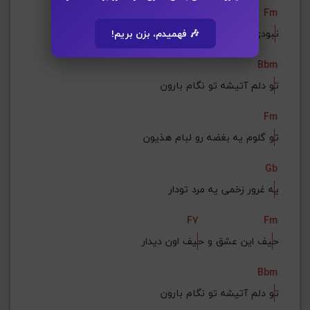
F7
Fm
ن
بودی با من ی
ه دل و صادق
🎶 فهمیدم، بزن بریم!
Bbm
ت
و دلم آتیشه تو نگام بارون
Fm
ت
و گلوم یه بغضه رو لبام هذیون
Gb
ی
ه غرور زخمی یه مرد تودار
F7
Fm
ح
یف این عشق و ح
یف اون دیدار
Bbm
ت
و دلم آتیشه تو نگام بارون