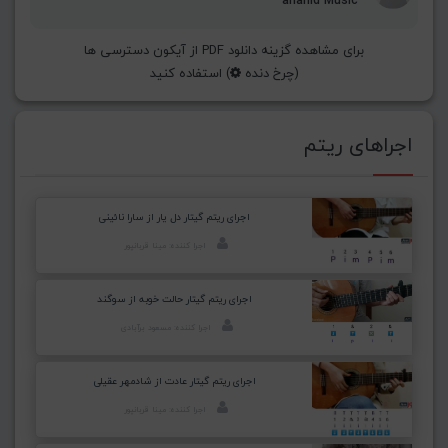
anahid Music
برای مشاهده گزینه دانلود PDF از آیکون دسترسی ها
(چرخ دنده
) استفاده کنید
اجراهای ریتم
اجرای ریتم گیتار دل یار از سارا نائینی
اجرا کننده: مینا قربانپور
اجرای ریتم گیتار حالت خوبه از سوگند
اجرا کننده: مسعود برآبادی
اجرای ریتم گیتار عادت از شادمهر عقیلی
اجرا کننده: مینا قربانپور