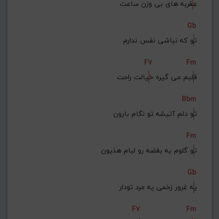
ع
قربه های بی وزن ساعت
Gb
ت
و که نباشی نفس ندارم
F7
Fm
ق
لبم می گیره خ
یالت راحت
Bbm
ت
و دلم آتیشه تو نگام بارون
Fm
ت
و گلوم یه بغضه رو لبام هذیون
Gb
ی
ه غرور زخمی یه مرد تودار
F7
Fm