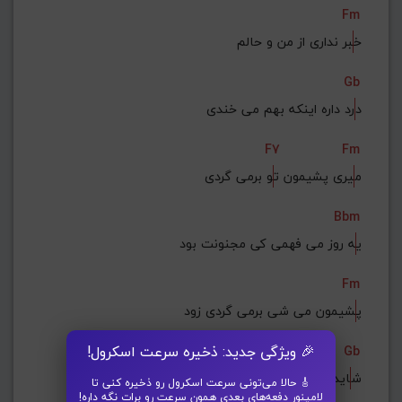
Fm
خ
بر نداری از من و حالم
Gb
د
رد داره اینکه بهم می خندی
F7
Fm
م
یری پشیمون ت
و برمی گردی
Bbm
ی
ه روز می فهمی کی مجنونت بود
Fm
پ
شیمون می شی برمی گردی زود
🎉 ویژگی جدید: ذخیره سرعت اسکرول!
Gb
ش
اید نباشم آدم سابق
🎸 حالا می‌تونی سرعت اسکرول رو ذخیره کنی تا
لامینور دفعه‌های بعدی همون سرعت رو برات نگه داره!