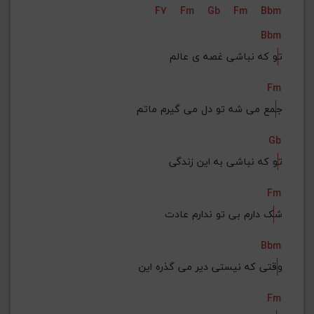
F7
Fm
Gb
Fm
Bbm
G#
G
Gb
F#
F
Bbm
ذخیره گام
ت
و که نباشی غصه ی عالم
Fm
ج
مع می شه تو دل می گیرم ماتم
Gb
ت
و که نباشی به این زندگی
Fm
ش
ک دارم بی تو ندارم عادت
Bbm
و
قتی که نیستی دیر می گذره این
Fm