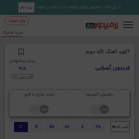
7 روز اکانت لامینور رایگان فقط با ثبت نام در سایت
ثبت نام
وارد شوید
خرید اشتراک
آکورد آهنگ اگه دورم
ریتم پیشنهادی
فریدون آسرایی
6/8
گام اصلی: Cm
راهنمای آکوردها
ساده سازی با کاپو
تغییر گام
C
B
Bb
A#
A
Ab
E
Eb
D#
D
Db
C#